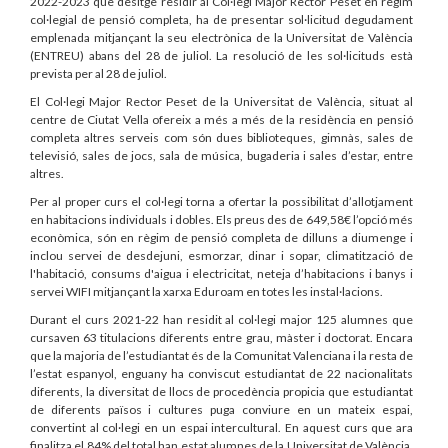
2022-2023 que desitge residir al Col·legi Major Rector Peset en règim
col·legial de pensió completa, ha de presentar sol·licitud degudament
emplenada mitjançant la seu electrònica de la Universitat de València
(ENTREU) abans del 28 de juliol. La resolució de les sol·licituds està
prevista per al 28 de juliol.
El Col·legi Major Rector Peset de la Universitat de València, situat al
centre de Ciutat Vella ofereix a més a més de la residència en pensió
completa altres serveis com són dues biblioteques, gimnàs, sales de
televisió, sales de jocs, sala de música, bugaderia i sales d’estar, entre
altres.
Per al proper curs el col·legi torna a ofertar la possibilitat d’allotjament
en habitacions individuals i dobles. Els preus des de 649,58€ l’opció més
econòmica, són en règim de pensió completa de dilluns a diumenge i
inclou servei de desdejuni, esmorzar, dinar i sopar, climatització de
l'habitació, consums d'aigua i electricitat, neteja d’habitacions i banys i
servei WIFI mitjançant la xarxa Eduroam en totes les instal·lacions.
Durant el curs 2021-22 han residit al col·legi major 125 alumnes que
cursaven 63 titulacions diferents entre grau, màster i doctorat. Encara
que la majoria de l’estudiantat és de la Comunitat Valenciana i la resta de
l’estat espanyol, enguany ha conviscut estudiantat de 22 nacionalitats
diferents, la diversitat de llocs de procedència propicia que estudiantat
de diferents països i cultures puga conviure en un mateix espai,
convertint al col·legi en un espai intercultural. En aquest curs que ara
finalitza el 84% del total han estat alumnes de la Universitat de València,