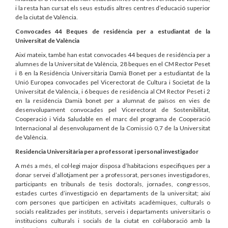
i la resta han cursat els seus estudis altres centres d’educació superior
de la ciutat de València.
Convocades 44 Beques de residència per a estudiantat de la
Universitat de València
Així mateix, també han estat convocades 44 beques de residència per a
alumnes de la Universitat de València, 28 beques en el CM Rector Peset
i 8 en la Residència Universitària Damià Bonet per a estudiantat de la
Unió Europea convocades pel Vicerectorat de Cultura i Societat de la
Universitat de València, i 6 beques de residència al CM Rector Peset i 2
en la residència Damià bonet per a alumnat de països en vies de
desenvolupament convocades pel Vicerectorat de Sostenibilitat,
Cooperació i Vida Saludable en el marc del programa de Cooperació
Internacional al desenvolupament de la Comissió 0,7 de la Universitat
de València.
Residencia Universitària per a professorat i personal investigador
A més a més, el col·legi major disposa d’habitacions especifiques per a
donar servei d’allotjament per a professorat, persones investigadores,
participants en tribunals de tesis doctorals, jornades, congressos,
estades curtes d’investigació en departaments de la universitat; així
com persones que participen en activitats acadèmiques, culturals o
socials realitzades per instituts, serveis i departaments universitaris o
institucions culturals i socials de la ciutat en col·laboració amb la