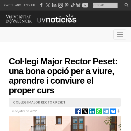
CASTELLANO
ENGLISH
Desple
Col·legi Major Rector Peset:
una bona opció per a viure,
aprendre i conviure el
proper curs
COL·LEGI MAJOR RECTOR PESET
8 de juliol de 2022