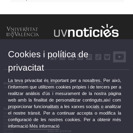
Cookies i política de
privacitat
La teva privacitat és important per a nosaltres. Per això,
Institucional
Estudis
Recerca
t'informem que utilitzem cookies pròpies i de tercers per a
Institucional
Estudis i formació
Recerca, innovació i
complementària
transferència
realitzar anàlisis d'ús i mesurament de la nostra pàgina
web amb la finalitat de personalitzar continguts,així com
proporcionar funcionalitats a les xarxes socials o analitzar
Cultura
Esports
Campus
el nostre trànsit. Per a continuar accepta o modifica la
Arts escèniques
Esports
Campus
Cinema
configuració de les nostres cookies. Per a obtenir més
Conferències i debats
Congressos i jornades
informació
Més informació
Exposicions
Lletres
Sala de premsa
Música