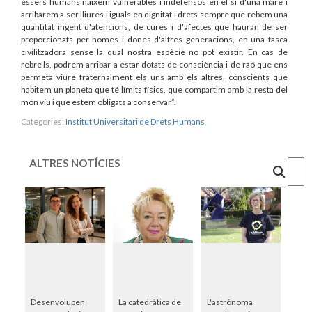
éssers humans naixem vulnerables i indefensos en el si d'una mare i
arribarem a ser lliures i iguals en dignitat i drets sempre que rebem una
quantitat ingent d'atencions, de cures i d'afectes que hauran de ser
proporcionats per homes i dones d'altres generacions, en una tasca
civilitzadora sense la qual nostra espècie no pot existir. En cas de
rebre’ls, podrem arribar a estar dotats de consciència i de raó que ens
permeta viure fraternalment els uns amb els altres, conscients que
habitem un planeta que té límits físics, que compartim amb la resta del
món viu i que estem obligats a conservar”.
Categories:
Institut Universitari de Drets Humans
ALTRES NOTÍCIES
Cercar
Desenvolupen
La catedràtica de
L'astrònoma