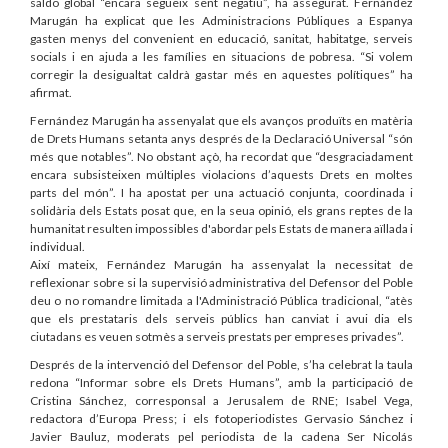
saldo global “encara segueix sent negatiu”, ha assegurat. Fernández
Marugán ha explicat que les Administracions Públiques a Espanya
gasten menys del convenient en educació, sanitat, habitatge, serveis
socials i en ajuda a les famílies en situacions de pobresa. “Si volem
corregir la desigualtat caldrà gastar més en aquestes polítiques” ha
afirmat.
Fernández Marugán ha assenyalat que els avanços produïts en matèria
de Drets Humans setanta anys després de la Declaració Universal “són
més que notables”. No obstant açò, ha recordat que “desgraciadament
encara subsisteixen múltiples violacions d’aquests Drets en moltes
parts del món”. I ha apostat per una actuació conjunta, coordinada i
solidària dels Estats posat que, en la seua opinió, els grans reptes de la
humanitat resulten impossibles d'abordar pels Estats de manera aïllada i
individual.
Així mateix, Fernández Marugán ha assenyalat la necessitat de
reflexionar sobre si la supervisió administrativa del Defensor del Poble
deu o no romandre limitada a l'Administració Pública tradicional, “atès
que els prestataris dels serveis públics han canviat i avui dia els
ciutadans es veuen sotmès a serveis prestats per empreses privades”.
Després de la intervenció del Defensor del Poble, s’ha celebrat la taula
redona “Informar sobre els Drets Humans”, amb la participació de
Cristina Sánchez, corresponsal a Jerusalem de RNE; Isabel Vega,
redactora d’Europa Press; i els fotoperiodistes Gervasio Sánchez i
Javier Bauluz, moderats pel periodista de la cadena Ser Nicolás