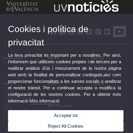
Cookies i política de
privacitat
La teva privacitat és important per a nosaltres. Per això,
Institucional
Estudis
Recerca
t'informem que utilitzem cookies pròpies i de tercers per a
Institucional
Estudis i formació
Recerca, innovació i
complementària
transferència
realitzar anàlisis d'ús i mesurament de la nostra pàgina
web amb la finalitat de personalitzar continguts,així com
proporcionar funcionalitats a les xarxes socials o analitzar
Cultura
Esports
Campus
el nostre trànsit. Per a continuar accepta o modifica la
Arts escèniques
Esports
Campus
Cinema
configuració de les nostres cookies. Per a obtenir més
Conferències i debats
Congressos i jornades
informació
Més informació
Exposicions
Lletres
Sala de premsa
Música
UVComunicació
Patrimoni
Notes de premsa
Premis i convocatòries
Acceptar tot
Agenda de govern
Altres activitats
Acords de govern
La UV en la premsa
Reject All Cookies
Informació corporativa