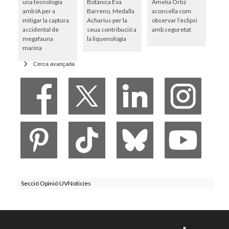
una tecnologia
Botànica Eva
Amelia Ortiz
amb IA per a
Barreno, Medalla
aconsella com
mitigar la captura
Acharius per la
observar l’eclipsi
accidental de
seua contribució a
amb seguretat
megafauna
la liquenologia
marina
Cerca avançada
Secció Opinió UVNoticies