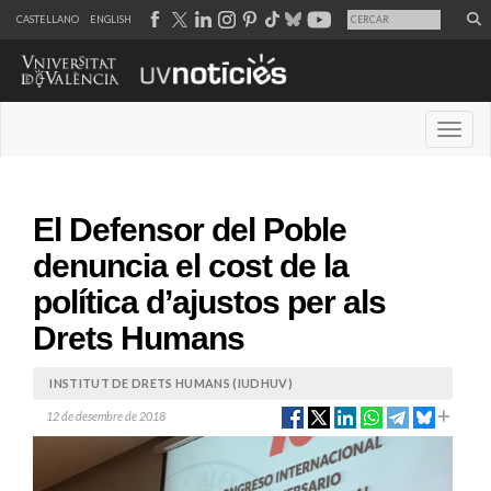
CASTELLANO
ENGLISH
Desple
El Defensor del Poble
denuncia el cost de la
política d’ajustos per als
Drets Humans
INSTITUT DE DRETS HUMANS (IUDHUV)
12 de desembre de 2018