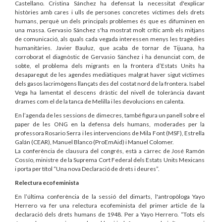
Castellano. Cristina Sánchez ha defensat la necessitat d'explicar
històries amb cares i ulls de persones concretes víctimes dels drets
humans, perquè un dels principals problemes és que es difuminen en
una massa. Gervasio Sánchez s'ha mostrat molt crític amb els mitjans
de comunicació, als quals cada vegada interessen menys les tragèdies
humanitàries. Javier Bauluz, que acaba de tornar de Tijuana, ha
corroborat el diagnòstic de Gervasio Sánchez i ha denunciat com, de
sobte, el problema dels migrants en la frontera d’Estats Units ha
desaparegut de les agendes mediàtiques malgrat haver sigut víctimes
dels gasos lacrimògens llançats des del costat nord de la frontera. Isabel
Vega ha lamentat el descens dràstic del nivell de tolerància davant
drames com el de la tanca de Melilla i les devolucions en calenta.
En l’agenda de les sessions de dimecres, també figura un panell sobre el
paper de les ONG en la defensa dels humans, moderades per la
professora Rosario Serra i les intervencions de Mila Font (MSF), Estrella
Galán (CEAR), Manuel Blanco (ProEmAid) i Manuel Colomer.
La conferència de clausura del congrés, està a càrrec de José Ramón
Cossío, ministre de la Suprema Cort Federal dels Estats Units Mexicans
i porta per títol “Una nova Declaració de drets i deures”.
Relectura ecofeminista
En l’última conferència de la sessió del dimarts, l'antropòloga Yayo
Herrero va fer una relectura ecofeminista del primer article de la
declaració dels drets humans de 1948. Per a Yayo Herrero. “Tots els