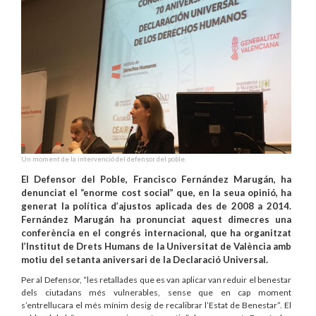
Un moment de la intervenció del defensor del poble.
El Defensor del Poble, Francisco Fernández Marugán, ha
denunciat el “enorme cost social” que, en la seua opinió, ha
generat la política d’ajustos aplicada des de 2008 a 2014.
Fernández Marugán ha pronunciat aquest dimecres una
conferència en el congrés internacional, que ha organitzat
l’Institut de Drets Humans de la Universitat de València amb
motiu del setanta aniversari de la Declaració Universal.
Per al Defensor, “les retallades que es van aplicar van reduir el benestar
dels ciutadans més vulnerables, sense que en cap moment
s’entrellucara el més mínim desig de recalibrar l’Estat de Benestar”. El