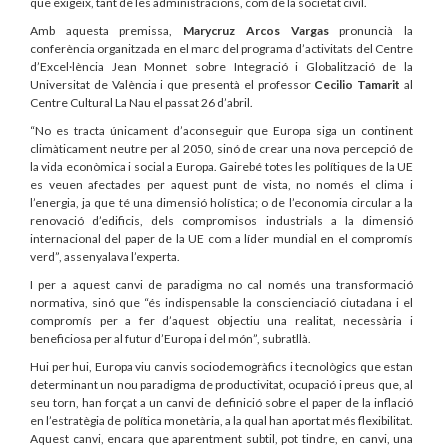
que exigeix, tant de les administracions, com de la societat civil.
Amb aquesta premissa,
Marycruz Arcos Vargas
pronuncià la
conferència organitzada en el marc del programa d’activitats del Centre
d’Excel·lència Jean Monnet sobre Integració i Globalització de la
Universitat de València i que presentà el professor
Cecilio Tamarit
al
Centre Cultural La Nau el passat 26 d’abril.
“No es tracta únicament d’aconseguir que Europa siga un continent
climàticament neutre per al 2050, sinó de crear una nova percepció de
la vida econòmica i social a Europa. Gairebé totes les polítiques de la UE
es veuen afectades per aquest punt de vista, no només el clima i
l’energia, ja que té una dimensió holística; o de l’economia circular a la
renovació d’edificis, dels compromisos industrials a la dimensió
internacional del paper de la UE com a líder mundial en el compromís
verd”, assenyalava l’experta.
I per a aquest canvi de paradigma no cal només una transformació
normativa, sinó que “és indispensable la conscienciació ciutadana i el
compromís per a fer d’aquest objectiu una realitat, necessària i
beneficiosa per al futur d’Europa i del món”, subratllà.
Hui per hui, Europa viu canvis sociodemogràfics i tecnològics que estan
determinant un nou paradigma de productivitat, ocupació i preus que, al
seu torn, han forçat a un canvi de definició sobre el paper de la inflació
en l’estratègia de política monetària, a la qual han aportat més flexibilitat.
Aquest canvi, encara que aparentment subtil, pot tindre, en canvi, una