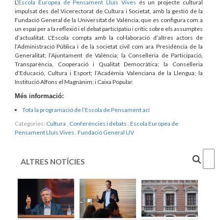
L’
Escola Europea de Pensament Lluís Vives
és un projecte cultural
impulsat des del Vicerectorat de Cultura i Societat, amb la gestió de la
Fundació General de la Universitat de València, que es configura com a
un espai per a la reflexió i el debat participatiu i crític sobre els assumptes
d’actualitat. L’Escola compta amb la col·laboració d’altres actors de
l’Administració Pública i de la societat civil com ara Presidència de la
Generalitat; l’Ajuntament de València; la Conselleria de Participació,
Transparència, Cooperació i Qualitat Democràtica; la Conselleria
d’Educació, Cultura i Esport; l’Acadèmia Valenciana de la Llengua; la
Institució Alfons el Magnànim; i Caixa Popular.
Més informació:
Tota la programació de l’Escola de Pensament ací
Categories:
Cultura
,
Conferències i debats
,
Escola Europea de
Pensament Lluís Vives
,
Fundació General UV
Cercar
ALTRES NOTÍCIES