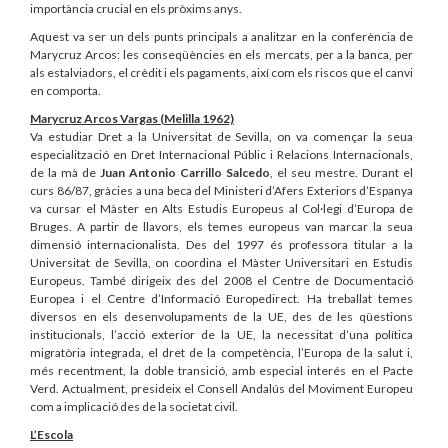
importància crucial en els pròxims anys.
Aquest va ser un dels punts principals a analitzar en la conferència de
Marycruz Arcos: les conseqüències en els mercats, per a la banca, per
als estalviadors, el crèdit i els pagaments, així com els riscos que el canvi
en comporta.
Marycruz Arcos Vargas (Melilla 1962)
Va estudiar Dret a la Universitat de Sevilla, on va començar la seua
especialització en Dret Internacional Públic i Relacions Internacionals,
de la mà de
Juan Antonio Carrillo Salcedo
, el seu mestre. Durant el
curs 86/87, gràcies a una beca del Ministeri d’Afers Exteriors d’Espanya
va cursar el Màster en Alts Estudis Europeus al Col·legi d’Europa de
Bruges. A partir de llavors, els temes europeus van marcar la seua
dimensió internacionalista. Des del 1997 és professora titular a la
Universitat de Sevilla, on coordina el Màster Universitari en Estudis
Europeus. També dirigeix des del 2008 el Centre de Documentació
Europea i el Centre d’Informació Europedirect. Ha treballat temes
diversos en els desenvolupaments de la UE, des de les qüestions
institucionals, l’acció exterior de la UE, la necessitat d’una política
migratòria integrada, el dret de la competència, l’Europa de la salut i,
més recentment, la doble transició, amb especial interés en el Pacte
Verd. Actualment, presideix el Consell Andalús del Moviment Europeu
com a implicació des de la societat civil.
L’Escola