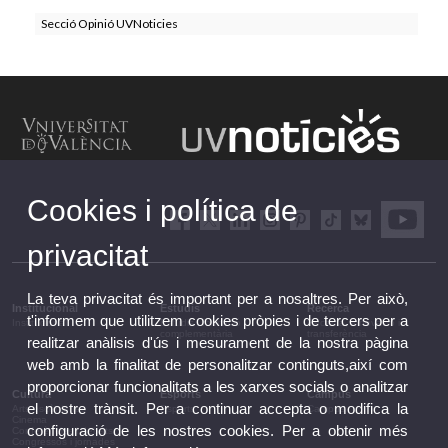
Secció Opinió UVNoticies
Cookies i política de
privacitat
La teva privacitat és important per a nosaltres. Per això,
Institucional
Estudis
Recerca
t'informem que utilitzem cookies pròpies i de tercers per a
Institucional
Estudis i formació
Recerca, innovació i
complementària
transferència
realitzar anàlisis d'ús i mesurament de la nostra pàgina
web amb la finalitat de personalitzar continguts,així com
proporcionar funcionalitats a les xarxes socials o analitzar
Cultura
Esports
Campus
el nostre trànsit. Per a continuar accepta o modifica la
Arts escèniques
Esports
Campus
Cinema
configuració de les nostres cookies. Per a obtenir més
Conferències i debats
Congressos i jornades