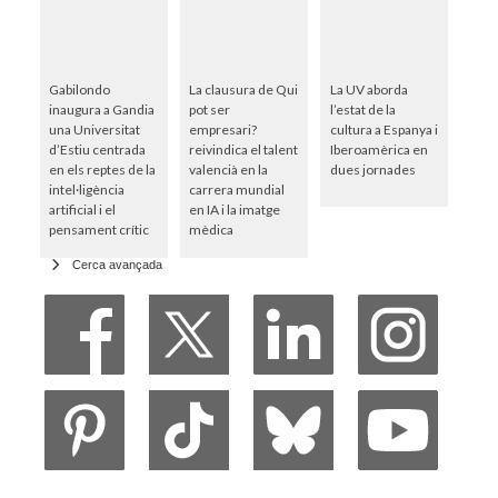
Gabilondo
La clausura de Qui
La UV aborda
inaugura a Gandia
pot ser
l’estat de la
una Universitat
empresari?
cultura a Espanya i
d’Estiu centrada
reivindica el talent
Iberoamèrica en
en els reptes de la
valencià en la
dues jornades
intel·ligència
carrera mundial
artificial i el
en IA i la imatge
pensament crític
mèdica
Cerca avançada