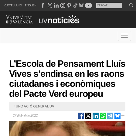
CASTELLANO
ENGLISH
Desple
L’Escola de Pensament Lluís
Vives s’endinsa en les raons
ciutadanes i econòmiques
del Pacte Verd europeu
FUNDACIÓ GENERAL UV
27 d’abril de 2022