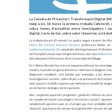
La Càtedra de Privacitat i Transformació Digital (Mi
maig a les 16 hores la primera trobada CafeterIA, 
sobre temes d’actualitat entre investigadors i expe
digital. L’acte de hui, sobre salut i benestar, està de
La trobada durarà 45 minuts i es podrà seguir a través de Mic
María del Carmen Romero Ternero
, professora titular en
Guillermo Antiñolo Gil
, catedràtic del Departament d’Obstetríc
de l’Hospital Universitari Virgen del Rocío; així com
Pablo Fern
del Laboratori d’Emocions de la Universitat de Màlaga.
En l’última dècada han crescut exponencialment les investigacio
mèdica, la predicció generalment es refereix a la diagnosi o al
diagnòstic establert, sinó també, per exemple, a les done
investigacions recents sobre IA per a la prevenció de trastorn
això, aquests treballs suposen per defecte un model de diagn
en els factors biològics de les pacients.
Així, sorgeixen aquestes preguntes: ¿podrien millorar les pred
en compte els factors psicològics i els factors socials?, apo
simplement aprenen quin és el proper pas més probable entr
situació?, què hauria de canviar en la gestió dels serveis de salu