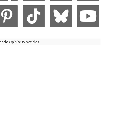
ecció Opinió UVNoticies