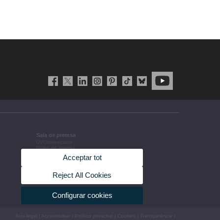
Sala de premsa
UVComunicació
Notes de premsa
Agenda de govern
Acceptar tot
Acords de govern
La UV en la premsa
Informació corporativa
Reject All Cookies
Configurar cookies
Avís legal
|
Accessibilitat
|
Política privacitat
|
Cookies
|
Transparència
|