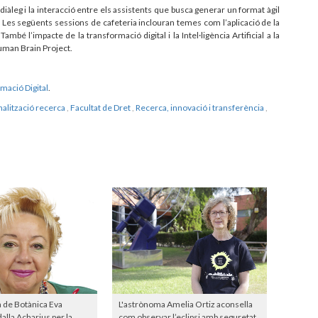
l diàleg i la interacció entre els assistents que busca generar un format àgil
ic. Les següents sessions de cafeteria inclouran temes com l’aplicació de la
l. També l’impacte de la transformació digital i la Intel·ligència Artificial a la
Human Brain Project.
rmació Digital
.
nalització recerca
,
Facultat de Dret
,
Recerca, innovació i transferència
,
a de Botànica Eva
L'astrònoma Amelia Ortiz aconsella
lla Acharius per la
com observar l’eclipsi amb seguretat