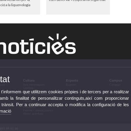
ió a la liquenologia
tat
Cultura
Esports
Campus
ació i
Arts escèniques
Esports
Campus
Cinema
 t'informem que utilitzem cookies pròpies i de tercers per a realitzar
Conferències i debats
Congressos i jornades
b la finalitat de personalitzar continguts,així com proporcionar
Exposicions
Lletres
e trànsit. Per a continuar accepta o modifica la configuració de les
Música
Patrimoni
rmació
Premis i convocatòries
Altres activitats
 963 86 41 00