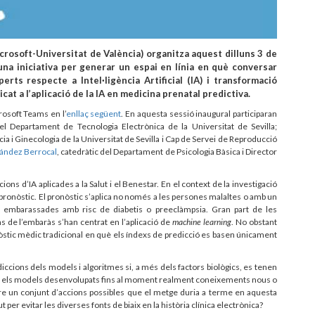
crosoft-Universitat de València) organitza aquest dilluns 3 de
una iniciativa per generar un espai en línia en què conversar
rts respecte a Intel·ligència Artificial (IA) i transformació
dicat a l’aplicació de la IA en medicina prenatal predictiva.
rosoft Teams en l’
enllaç següent
. En aquesta sessió inaugural participaran
 el Departament de Tecnologia Electrònica de la Universitat de Sevilla;
ia i Ginecologia de la Universitat de Sevilla i Cap de Servei de Reproducció
ández Berrocal
, catedràtic del Departament de Psicologia Bàsica i Director
ns d’IA aplicades a la Salut i el Benestar. En el context de la investigació
 pronòstic. El pronòstic s’aplica no només a les persones malaltes o amb un
s embarassades amb risc de diabetis o preeclàmpsia. Gran part de les
s de l’embaràs s’han centrat en l’aplicació de
machine learning
. No obstant
òstic mèdic tradicional en què els índexs de predicció es basen únicament
iccions dels models i algoritmes si, a més dels factors biològics, es tenen
rten els models desenvolupats fins al moment realment coneixements nous o
e un conjunt d’accions possibles que el metge duria a terme en aquesta
t per evitar les diverses fonts de biaix en la història clínica electrònica?