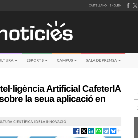
CASTELLANO
ENGLISH
ULTURA
ESPORTS
CAMPUS
SALA DE PREMSA
el·ligència Artificial CafeterIA
Ce
obre la seua aplicació en
LTURA CIENTÍFICA I DE LA INNOVACIÓ