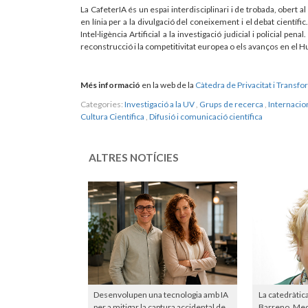
La CafeterIA és un espai interdisciplinari i de trobada, obert a
en línia per a la divulgació del coneixement i el debat científ
Intel·ligència Artificial a la investigació judicial i policial pena
reconstrucció i la competitivitat europea o els avanços en el 
Més informació
en la web de la
Càtedra de Privacitat i Transfo
Categories:
Investigació a la UV
,
Grups de recerca
,
Internacio
Cultura Científica
,
Difusió i comunicació científica
ALTRES NOTÍCIES
Desenvolupen una tecnologia amb IA
La catedràtic
per a mitigar la captura accidental de
Barreno, Meda