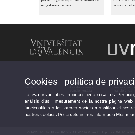
megafauna marina
seua contribuc
Cookies i política de privaci
Institucional
Estudis
Recerca
Institucional
Estudis i formació
Recerca, innov
complementària
transferència
La teva privacitat és important per a nosaltres. Per això,
anàlisis d'ús i mesurament de la nostra pàgina web am
funcionalitats a les xarxes socials o analitzar el nostr
nostres cookies. Per a obtenir més informació
Més info
© 2026 UV. - Av. Blasco Ibáñez, 13. 46010 València. Espanya. Tel UV: (+34)