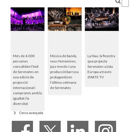
Més de 4.000
Música de banda,
La Nau, la finestra
persones
veus femenines,
que projecta
consoliden l’èxit
jazz mestís i una
Serenates a tota
de Serenates en
producció barroca
Europa a través
una edició de
protagonitzen
d'ARTE TV
projecció
l’última setmana
internacional i
de Serenates
compromís amb la
igualtat i la
diversitat
Cerca avançada