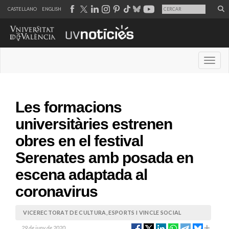
CASTELLANO
ENGLISH
Desple
Les formacions
universitàries estrenen
obres en el festival
Serenates amb posada en
escena adaptada al
coronavirus
VICERECTORAT DE CULTURA, ESPORTS I VINCLE SOCIAL
29 de juny de 2020