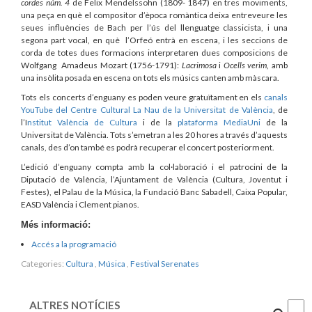
cordes núm. 4
de Felix Mendelssohn (1809- 1847) en tres moviments,
una peça en què el compositor d’època romàntica deixa entreveure les
seues influències de Bach per l’ús del llenguatge classicista, i una
segona part vocal, en què l’Orfeó entrà en escena, i les seccions de
corda de totes dues formacions interpretaren dues composicions de
Wolfgang Amadeus Mozart (1756-1791):
Lacrimosa
i
Ocells verim
, amb
una insòlita posada en escena on tots els músics canten amb màscara.
Tots els concerts d’enguany es poden veure gratuïtament en els
canals
YouTube del Centre Cultural La Nau de la Universitat de València
, de
l’I
nstitut València de Cultura
i de la
plataforma MediaUni
de la
Universitat de València. Tots s’emetran a les 20 hores a través d’aquests
canals, des d’on també es podrà recuperar el concert posteriorment.
L’edició d’enguany compta amb la col·laboració i el patrocini de la
Diputació de València, l’Ajuntament de València (Cultura, Joventut i
Festes), el Palau de la Música, la Fundació Banc Sabadell, Caixa Popular,
EASD València i Clement pianos.
Més informació:
Accés a la programació
Categories:
Cultura
,
Música
,
Festival Serenates
ALTRES NOTÍCIES
Cercar