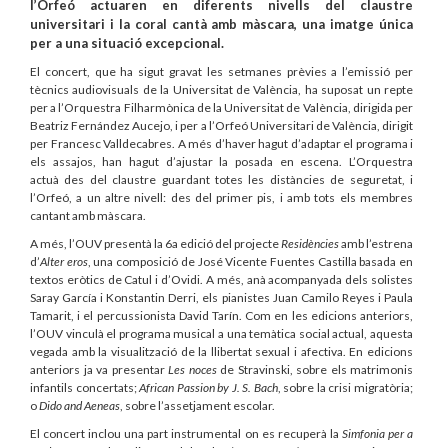
l’Orfeó actuaren en diferents nivells del claustre
universitari i la coral cantà amb màscara, una imatge única
per a una situació excepcional.
El concert, que ha sigut gravat les setmanes prèvies a l’emissió per
tècnics audiovisuals de la Universitat de València, ha suposat un repte
per a l’Orquestra Filharmònica de la Universitat de València, dirigida per
Beatriz Fernández Aucejo, i per a l’Orfeó Universitari de València, dirigit
per Francesc Valldecabres. A més d’haver hagut d’adaptar el programa i
els assajos, han hagut d’ajustar la posada en escena. L’Orquestra
actuà des del claustre guardant totes les distàncies de seguretat, i
l’Orfeó, a un altre nivell: des del primer pis, i amb tots els membres
cantant amb màscara.
A més, l’OUV presentà la 6a edició del projecte
Residències
amb l’estrena
d’
Alter
eros
, una composició de José Vicente Fuentes Castilla basada en
textos eròtics de Catul i d’Ovidi. A més, anà acompanyada dels solistes
Saray García i Konstantin Derri, els pianistes Juan Camilo Reyes i Paula
Tamarit, i el percussionista David Tarín. Com en les edicions anteriors,
l’OUV vinculà el programa musical a una temàtica social actual, aquesta
vegada amb la visualització de la llibertat sexual i afectiva. En edicions
anteriors ja va presentar
Les noces
de Stravinski, sobre els matrimonis
infantils concertats;
African Passion by J. S. Bach
, sobre la crisi migratòria;
o
Dido and Aeneas
, sobre l’assetjament escolar.
El concert inclou una part instrumental on es recuperà la
Simfonia per a