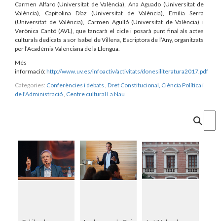
Carmen Alfaro (Universitat de València), Ana Aguado (Universitat de
València), Capitolina Díaz (Universitat de València), Emilia Serra
(Universitat de València), Carmen Agulló (Universitat de València) i
Verònica Cantó (AVL), que tancarà el cicle i posarà punt final als actes
culturals dedicats a sor Isabel de Villena, Escriptora de l’Any, organitzats
per l’Acadèmia Valenciana de la Llengua.
Més
informació:
http://www.uv.es/infoactiv/activitats/donesiliteratura2017.pdf
Categories:
Conferències i debats
,
Dret Constitucional, Ciència Política i
de l'Administració
,
Centre cultural La Nau
Cercar