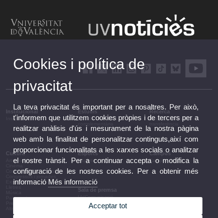
Cookies i política de
privacitat
La teva privacitat és important per a nosaltres. Per això,
Institucional
Estudis
Recerca
t'informem que utilitzem cookies pròpies i de tercers per a
Institucional
Estudis i formació
Recerca, innovació i
complementària
transferència
realitzar anàlisis d'ús i mesurament de la nostra pàgina
web amb la finalitat de personalitzar continguts,així com
proporcionar funcionalitats a les xarxes socials o analitzar
Cultura
Esports
Campus
el nostre trànsit. Per a continuar accepta o modifica la
Arts escèniques
Esports
Campus
Cinema
configuració de les nostres cookies. Per a obtenir més
Conferències i debats
Congressos i jornades
informació
Més informació
Exposicions
Lletres
Sala de premsa
Música
UVComunicació
Patrimoni
Notes de premsa
Premis i convocatòries
Acceptar tot
Agenda de govern
Altres activitats
Acords de govern