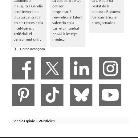
Gabilondo
La clausura de Qui
La UV aborda
inaugura a Gandia
pot ser
l’estat de la
una Universitat
empresari?
cultura a Espanya i
d’Estiu centrada
reivindica el talent
Iberoamèrica en
en els reptes de la
valencià en la
dues jornades
intel·ligència
carrera mundial
artificial i el
en IA i la imatge
pensament crític
mèdica
Cerca avançada
Secció Opinió UVNoticies