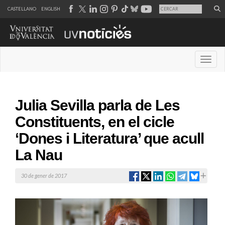
CASTELLANO
ENGLISH
Desple
Julia Sevilla parla de Les
Constituents, en el cicle
‘Dones i Literatura’ que acull
La Nau
30 de gener de 2017