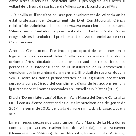
entre altres disciplines, coincidint amb la prolongació dels actes al
voltant de la figura de sor Isabel de Villena com a Escriptora de l’Any.
Julia Sevilla és llicenciada en Dret per la Universitat de València on ha
estat professora del Departament de Dret Constitucional, Ciència
Política i de l'Administració des de 1980. Ha estat Lletrada de les Corts
Valencianes i fundadora i presidenta de la Federació de Dones
Progressistes i fundadora i presidenta de la Xarxa feminista de Dret
Constitucional.
Amb Les Constituents. Presència i participació de les dones en la
legislatura constitucional Julia Sevilla ens presentarà les dones
parlamentàries, diputades i senadores posant de relleu totes les
persones que intervingueren en la instauració de la democràcia i
completar així la memòria de la transició. El treball de recerca de Julia
Sevilla sobre les dones parlamentàries en la legislatura constituent
surgeix a conseqüència del compliment d'una de les accions per a la
igualtat de dones i homes aprovades en Consell de Ministres (2005).
El cicle 'Dones i Literatura' té lloc en l’Aula Magna del Centre Cultural La
Nau i consta d’onze conferències que s’imparteixen des de gener de
2017 fins gener de 2018. L’entrada és lliure i limitada a la capacitat de la
sala.
En els mesos successius passaran per l’Aula Magna de La Nau dones
com Josepa Cortés (Universitat de València), Julia Benavent
(Universitat de València), Isabel Morant (Universitat de València),