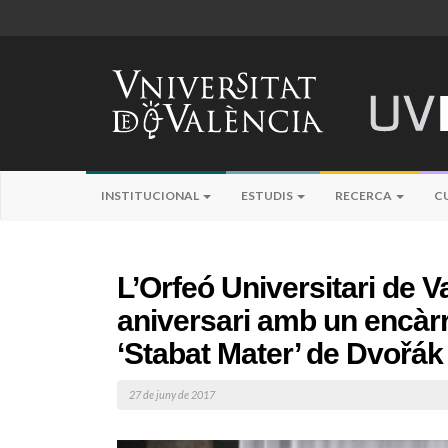
INSTITUCIONAL
ESTUDIS
RECERCA
C
L’Orfeó Universitari de V
aniversari amb un encàrre
‘Stabat Mater’ de Dvořák
27 de juny de 2017