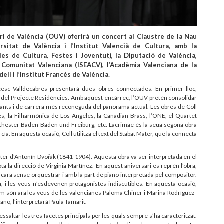
ri de València (OUV) oferirà un concert al Claustre de la Nau
sitat de València i l’Institut Valencià de Cultura, amb la
ies de Cultura, Festes i Joventut), la Diputació de València,
a Comunitat Valenciana (ISEACV), l’Acadèmia Valenciana de la
ll i l’Institut Francès de València.
cesc Valldecabres presentarà dues obres connectades. En primer lloc,
rc del Projecte Residències. Amb aquest encàrrec, l’OUV pretén consolidar
ants i de carrera més reconeguda del panorama actual. Les obres de Coll
s, la Filharmònica de Los Angeles, la Canadian Brass, l’ONE, el Quartet
orchester Baden-Baden und Freiburg, etc. Lacrimae és la seua segona obra
ía. En aquesta ocasió, Coll utilitza el text del Stabat Mater, que la connecta
ater d’Antonín Dvořák (1841-1904). Aquesta obra va ser interpretada en el
a la direcció de Virginia Martínez. En aquest aniversari es reprén l’obra,
cara sense orquestrar i amb la part de piano interpretada pel compositor.
a, i les veus n’esdevenen protagonistes indiscutibles. En aquesta ocasió,
om són ara les veus de les valencianes Paloma Chiner i Marina Rodríguez-
iano, l’interpretarà Paula Tamarit.
ssaltar les tres facetes principals per les quals sempre s’ha caracteritzat.