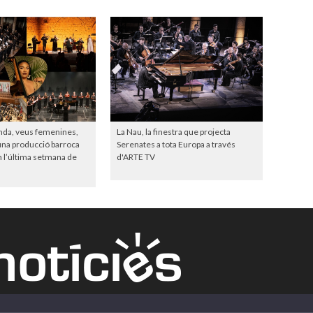
nda, veus femenines,
La Nau, la finestra que projecta
 una producció barroca
Serenates a tota Europa a través
 l’última setmana de
d'ARTE TV