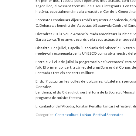
En primer lloc, l’aposta pels repertoris més actuals, com te
segon lloc, el vessant formatiu dels seus integrants. I en ter
història, especialment fins a la creació del Cor de la Generalita
Serenates continuarà dijous amb l’Orquestra de València, dirigi
C. Debussy, a benefici de l’Associació Espanyola Contra el Cànc
Divendres 30, la veu d’Amancio Prada amenitzarà la nit de 
García Lorca. Tres anys després de la seua actuació en aquest fe
Dissabte 1 de juliol, Capella i Escolania del Misteri d’Elx far
medieval, reconeguda per la UNESCO com a obra mestra del pat
Entre el 6 i el 9 de juliol, la programació de ‘Serenates’ està
folk. El primer concert, a càrrec del grup Danses del Corpus de Va
L’entrada a tots els concerts és lliure.
El dia 7 actuaran les colles de dolçaines, tabaleters i percus
Gonzàlez.
L’endemà, el dia 8 de juliol, serà el torn de la Societat Musi
programa de música festera.
El cantautor de l’Alcúdia, Jonatan Penalba, tancarà el festival,
Categories:
Centre cultural La Nau
,
Festival Serenates