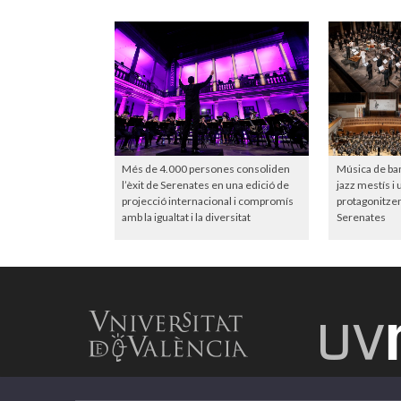
Més de 4.000 persones consoliden
Música de ba
l’èxit de Serenates en una edició de
jazz mestís i
projecció internacional i compromís
protagonitzen
amb la igualtat i la diversitat
Serenates