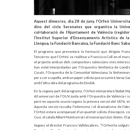
Aquest dimecres, dia 28 de juny, l’Orfeó Universita
dins del cicle Serenates que organitza la Univer
col·laboració de l’Ajuntament de València (regidor
l’Institut Superior d’Ensenyaments Artístics de l
Llengua, la Fundació Bancaixa, la Fundació Banc Sabade
El programa que presentarà la formació que dirigeix Fran
l’encàrrec que l’Orfeó va realitzar a Francisco Coll en el ma
el projecte amb un dels compositors valencians més interess
han estat interpretades per l’Orquestra Simfònica de Londre
Casals, l’Orquestra de la Comunitat Valenciana, la Sinfonie
per a cor a capella, amb un paper solista que assumirà Saray Garc
amb l’altra obra del programa de Dvořák.
En la segona part del programa, l’Orfeó interpretarà Stabat M
60 aniversari de l’OUV junta amb l’Orquestra de València i sot
però en aquesta ocasió segons la primera versió del 1876, en
Aquesta versió ressalta l’intimisme i el dramatisme de l’obr
l’Orfeó estarà acompanyat d’un quartet solista d’excepció, c
Cusí, el català Albert Montserrat i el menorquí Lluís Sintes. El p
Segons el director Francesc Valldecabres, “l’Orfeó ha volgut re