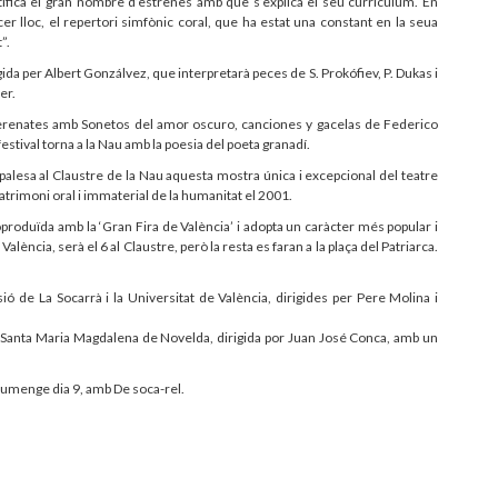
stifica el gran nombre d’estrenes amb què s’explica el seu currículum. En
cer lloc, el repertori simfònic coral, que ha estat una constant en la seua
t”.
da per Albert Gonzálvez, que interpretarà peces de S. Prokófiev, P. Dukas i
er.
Serenates amb Sonetos del amor oscuro, canciones y gacelas de Federico
stival torna a la Nau amb la poesia del poeta granadí.
an palesa al Claustre de la Nau aquesta mostra única i excepcional del teatre
rimoni oral i immaterial de la humanitat el 2001.
 coproduïda amb la ‘Gran Fira de València’ i adopta un caràcter més popular i
lència, serà el 6 al Claustre, però la resta es faran a la plaça del Patriarca.
sió de La Socarrà i la Universitat de València, dirigides per Pere Molina i
cal Santa Maria Magdalena de Novelda, dirigida por Juan José Conca, amb un
 diumenge dia 9, amb De soca-rel.