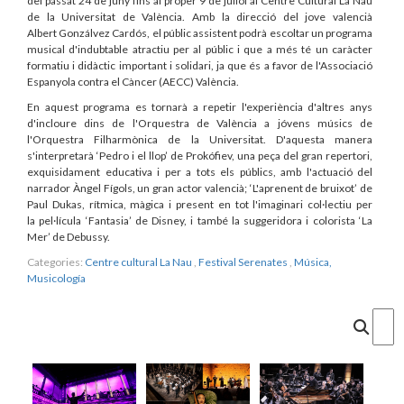
del passat 24 de juny fins al proper 9 de juliol al Centre Cultural La Nau
de la Universitat de València. Amb la direcció del jove valencià
Albert Gonzálvez Cardós, el públic assistent podrà escoltar un programa
musical d'indubtable atractiu per al públic i que a més té un caràcter
formatiu i didàctic important i solidari, ja que és a favor de l'Associació
Espanyola contra el Càncer (AECC) València.
En aquest programa es tornarà a repetir l'experiència d'altres anys
d'incloure dins de l'Orquestra de València a jóvens músics de
l'Orquestra Filharmònica de la Universitat. D'aquesta manera
s'interpretarà ‘Pedro i el llop’ de Prokófiev, una peça del gran repertori,
exquisidament educativa i per a tots els públics, amb l'actuació del
narrador Àngel Fígols, un gran actor valencià; ‘L'aprenent de bruixot’ de
Paul Dukas, rítmica, màgica i present en tot l'imaginari col·lectiu per
la pel·lícula ‘Fantasia’ de Disney, i també la suggeridora i colorista ‘La
Mer’ de Debussy.
Categories:
Centre cultural La Nau
,
Festival Serenates
,
Música,
Musicología
Cercar