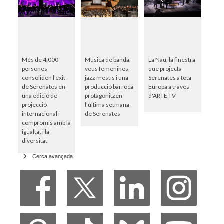
Més de 4.000
Música de banda,
La Nau, la finestra
persones
veus femenines,
que projecta
consoliden l’èxit
jazz mestís i una
Serenates a tota
de Serenates en
producció barroca
Europa a través
una edició de
protagonitzen
d'ARTE TV
projecció
l’última setmana
internacional i
de Serenates
compromís amb la
igualtat i la
diversitat
Cerca avançada