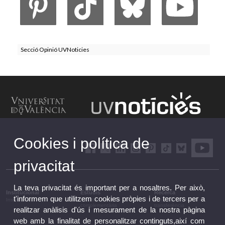
Secció Opinió UVNoticies
Cookies i política de
privacitat
La teva privacitat és important per a nosaltres. Per això,
Institucional
Estudis
Recerca
t'informem que utilitzem cookies pròpies i de tercers per a
Institucional
Estudis i formació
Recerca, innovació i
complementària
transferència
realitzar anàlisis d'ús i mesurament de la nostra pàgina
web amb la finalitat de personalitzar continguts,així com