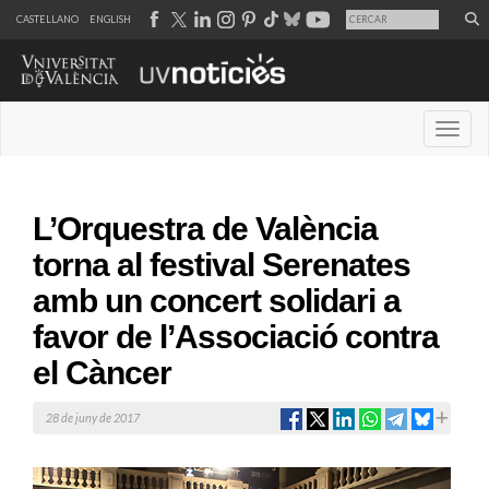
CASTELLANO
ENGLISH
Desple
L’Orquestra de València
torna al festival Serenates
amb un concert solidari a
favor de l’Associació contra
el Càncer
28 de juny de 2017