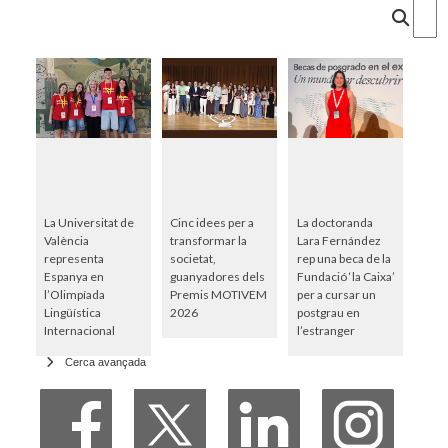
Cercar
La Universitat de
Cinc idees per a
La doctoranda
València
transformar la
Lara Fernández
representa
societat,
rep una beca de la
Espanya en
guanyadores dels
Fundació ‘la Caixa’
l’Olimpíada
Premis MOTIVEM
per a cursar un
Lingüística
2026
postgrau en
Internacional
l’estranger
Cerca avançada