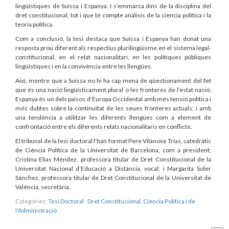
lingüístiques de Suïssa i Espanya. I s’emmarca dins de la disciplina del
dret constitucional, tot i que té compte anàlisis de la ciència política i la
teoria política.
Com a conclusió, la tesi destaca que Suïssa i Espanya han donat una
resposta prou diferent als respectius plurilingüisme en el sistema legal-
constitucional, en el relat nacionalitari, en les polítiques públiques
lingüístiques i en la convivència entre les llengües.
Així, mentre que a Suïssa no hi ha cap mena de qüestionament del fet
que és una nació lingüísticament plural o les fronteres de l’estat nació;
Espanya és un dels països d’Europa Occidental amb més tensió política i
més dubtes sobre la continuïtat de les seues fronteres actuals; i amb
una tendència a utilitzar les diferents llengües com a element de
confrontació entre els diferents relats nacionalitaris en conflicte.
El tribunal de la tesi doctoral l’han format Pere Vilanova Trías, catedràtic
de Ciència Política de la Universitat de Barcelona, com a president;
Cristina Elías Méndez, professora titular de Dret Constitucional de la
Universitat Nacional d’Educació a Distància, vocal; i Margarita Soler
Sánchez, professora titular de Dret Constitucional de la Universitat de
València, secretària.
Categories:
Tesi Doctoral
,
Dret Constitucional, Ciència Política i de
l'Administració