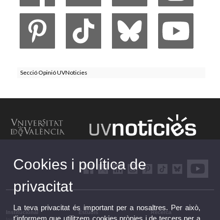
Secció Opinió UVNoticies
Cookies i política de
privacitat
La teva privacitat és important per a nosaltres. Per això,
Institucional
Estudis
Recerca
t'informem que utilitzem cookies pròpies i de tercers per a
Institucional
Estudis i formació
Recerca, innovació i