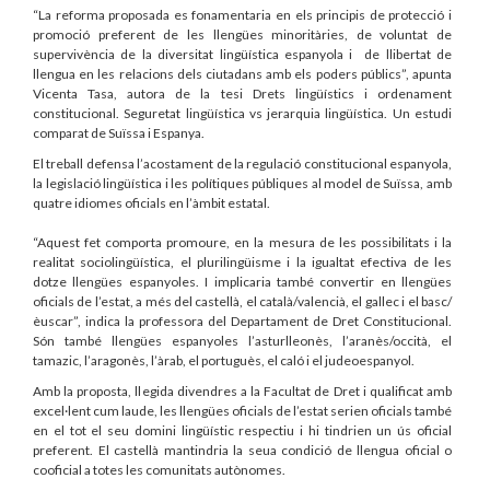
“La reforma proposada es fonamentaria en els principis de protecció i
promoció preferent de les llengües minoritàries, de voluntat de
supervivència de la diversitat lingüística espanyola i de llibertat de
llengua en les relacions dels ciutadans amb els poders públics”, apunta
Vicenta Tasa, autora de la tesi Drets lingüístics i ordenament
constitucional. Seguretat lingüística vs jerarquia lingüística. Un estudi
comparat de Suïssa i Espanya.
El treball defensa l’acostament de la regulació constitucional espanyola,
la legislació lingüística i les polítiques públiques al model de Suïssa, amb
quatre idiomes oficials en l’àmbit estatal.
“Aquest fet comporta promoure, en la mesura de les possibilitats i la
realitat sociolingüística, el plurilingüisme i la igualtat efectiva de les
dotze llengües espanyoles. I implicaria també convertir en llengües
oficials de l’estat, a més del castellà, el català/valencià, el gallec i el basc/
èuscar”, indica la professora del Departament de Dret Constitucional.
Són també llengües espanyoles l’asturlleonès, l’aranès/occità, el
tamazic, l’aragonès, l’àrab, el portuguès, el caló i el judeoespanyol.
Amb la proposta, llegida divendres a la Facultat de Dret i qualificat amb
excel·lent cum laude, les llengües oficials de l’estat serien oficials també
en el tot el seu domini lingüístic respectiu i hi tindrien un ús oficial
preferent. El castellà mantindria la seua condició de llengua oficial o
cooficial a totes les comunitats autònomes.