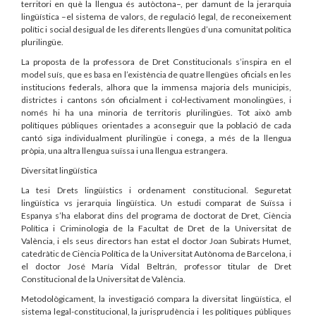
territori en què la llengua és autòctona–, per damunt de la jerarquia
lingüística –el sistema de valors, de regulació legal, de reconeixement
polític i social desigual de les diferents llengües d’una comunitat política
plurilingüe.
La proposta de la professora de Dret Constitucionals s’inspira en el
model suís, que es basa en l’existència de quatre llengües oficials en les
institucions federals, alhora que la immensa majoria dels municipis,
districtes i cantons són oficialment i col·lectivament monolingües, i
només hi ha una minoria de territoris plurilingües. Tot això amb
polítiques públiques orientades a aconseguir que la població de cada
cantó siga individualment plurilingüe i conega, a més de la llengua
pròpia, una altra llengua suïssa i una llengua estrangera.
Diversitat lingüística
La tesi Drets lingüístics i ordenament constitucional. Seguretat
lingüística vs jerarquia lingüística. Un estudi comparat de Suïssa i
Espanya s’ha elaborat dins del programa de doctorat de Dret, Ciència
Política i Criminologia de la Facultat de Dret de la Universitat de
València, i els seus directors han estat el doctor Joan Subirats Humet,
catedràtic de Ciència Política de la Universitat Autònoma de Barcelona, i
el doctor José María Vidal Beltrán, professor titular de Dret
Constitucional de la Universitat de València.
Metodològicament, la investigació compara la diversitat lingüística, el
sistema legal-constitucional, la jurisprudència i les polítiques públiques