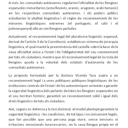
A més, les comunitats autònomes regularien l’oficialitat de les llengües
espanyoles minoritàries (asturlleonès, aranès, aragonès, àrab i tamazic)
en les respectives comunitats autònomes. I els poders públics
estudiarien la vitalitat lingüística i el règim de reconeixement de les
minories lingüístiques extremes (el portuguès, el caló i el
judeoespanyol) allà on són llengües parlades.
Actualment, el reconeixement legal del pluralisme lingüístic espanyol,
derivat de l’article 3 de la Constitució, estableix un sistema de jerarquia
lingüística, el qual manté la preeminència del castellà sobre la base de la
seua oficialitat única a l’estat i de l’obligatorietat del seu coneixement
per tots els ciutadans, mentre que el reconeixement legal de la resta de
llengües queda a la voluntat dels estatuts d’autonomia de les
comunitats autònomes.
La proposta formulada per la doctora Vicenta Tasa aspira a un
reconeixement legal i a unes polítiques públiques lingüístiques de les
institucions centrals de l’estat i de les autonòmiques orientats a garantir
la seguretat lingüística dels parlants de totes les llengües espanyoles en
el seu territori històric, garantint un reconeixement sòlid i igual dels
drets lingüístics de tots els ciutadans.
Així, segons es defensa a la tesi doctoral, el model plantejat garanteix la
seguretat lingüística –les condicions, de tot tipus i no únicament legals,
que fan possible que una persona puga viure, sense tensions ni
irritacions emocionals innecessàries, en la seua llengua pròpia en el