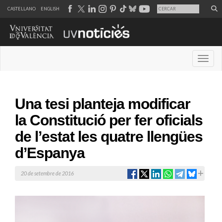
CASTELLANO
ENGLISH
Desple
Una tesi planteja modificar
la Constitució per fer oficials
de l’estat les quatre llengües
d’Espanya
20 de setembre de 2016