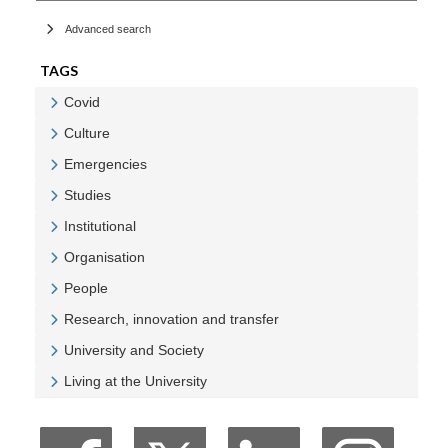
Advanced search
TAGS
Covid
Veure Covid
Culture
Veure Culture
Emergencies
Veure Emergencies
Studies
Veure Studies
Institutional
Veure Institutional
Organisation
Veure Organisation
People
Veure People
Research, innovation and transfer
Veure Research, innovation and transfer
University and Society
Veure University and Society
Living at the University
Veure Living at the University