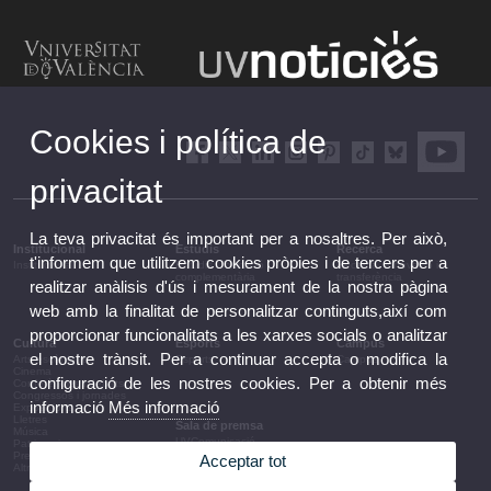
Cookies i política de
privacitat
La teva privacitat és important per a nosaltres. Per això,
Institucional
Estudis
Recerca
t'informem que utilitzem cookies pròpies i de tercers per a
Institucional
Estudis i formació
Recerca, innovació i
complementària
transferència
realitzar anàlisis d'ús i mesurament de la nostra pàgina
web amb la finalitat de personalitzar continguts,així com
proporcionar funcionalitats a les xarxes socials o analitzar
Cultura
Esports
Campus
el nostre trànsit. Per a continuar accepta o modifica la
Arts escèniques
Esports
Campus
Cinema
configuració de les nostres cookies. Per a obtenir més
Conferències i debats
Congressos i jornades
informació
Més informació
Exposicions
Lletres
Sala de premsa
Música
UVComunicació
Patrimoni
Notes de premsa
Premis i convocatòries
Acceptar tot
Agenda de govern
Altres activitats
Acords de govern
La UV en la premsa