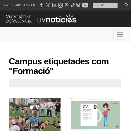
CASTELLANO
ENGLISH
Desple
Campus etiquetades com
"Formació"