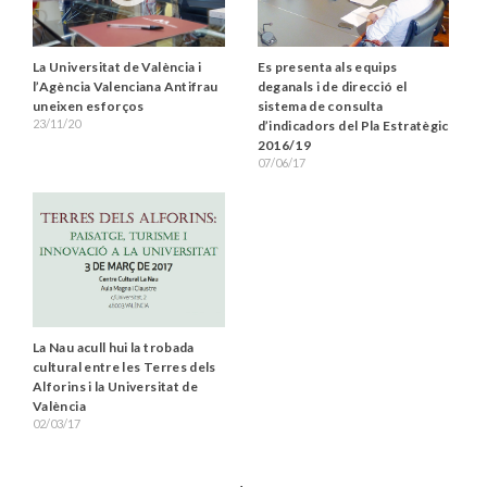
Es presenta als equips
La Universitat de València i
deganals i de direcció el
l’Agència Valenciana Antifrau
sistema de consulta
uneixen esforços
23/11/20
d’indicadors del Pla Estratègic
2016/19
07/06/17
La Nau acull hui la trobada
cultural entre les Terres dels
Alforins i la Universitat de
València
02/03/17