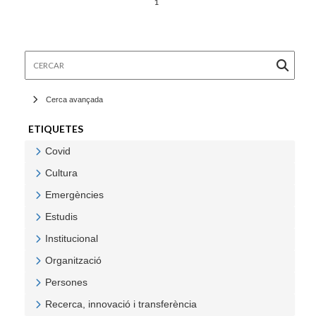
1
Cercar
Cerca avançada
ETIQUETES
Covid
Veure Covid
Cultura
Veure Cultura
Emergències
Veure Emergències
Estudis
Veure Estudis
Institucional
Veure Institucional
Organització
Veure Organització
Persones
Veure Persones
Recerca, innovació i transferència