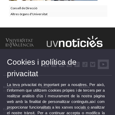
Consell de Direcció
Altres òrgans d'Universitat
Cookies i política de
privacitat
La teva privacitat és important per a nosaltres. Per això,
Institucional
Estudis
Recerca
t'informem que utilitzem cookies pròpies i de tercers per a
Institucional
Estudis i formació
Recerca, innovació i
complementària
transferència
realitzar anàlisis d'ús i mesurament de la nostra pàgina
web amb la finalitat de personalitzar continguts,així com
proporcionar funcionalitats a les xarxes socials o analitzar
Cultura
Esports
Campus
el nostre trànsit. Per a continuar accepta o modifica la
Arts escèniques
Esports
Campus