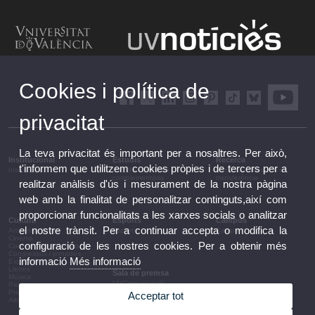
Cookies i política de
privacitat
La teva privacitat és important per a nosaltres. Per això,
Institucional
Estudis
Recerca
t'informem que utilitzem cookies pròpies i de tercers per a
Institucional
Estudis i formació
Recerca, innovació i
complementària
transferència
realitzar anàlisis d'ús i mesurament de la nostra pàgina
web amb la finalitat de personalitzar continguts,així com
proporcionar funcionalitats a les xarxes socials o analitzar
Cultura
Esports
Campus
el nostre trànsit. Per a continuar accepta o modifica la
Arts escèniques
Esports
Campus
Cinema
configuració de les nostres cookies. Per a obtenir més
Conferències i debats
Congressos i jornades
informació
Més informació
Exposicions
Lletres
Sala de premsa
Música
UVComunicació
Patrimoni
Notes de premsa
Premis i convocatòries
Acceptar tot
Agenda de govern
Altres activitats
Acords de govern
La UV en la premsa