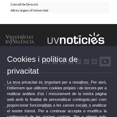
Consell de Direcció
Altres òrgans d'Universitat
Cookies i política de
privacitat
La teva privacitat és important per a nosaltres. Per això,
Institucional
Estudis
Recerca
t'informem que utilitzem cookies pròpies i de tercers per a
Institucional
Estudis i formació
Recerca, innovació i
complementària
transferència
realitzar anàlisis d'ús i mesurament de la nostra pàgina
web amb la finalitat de personalitzar continguts,així com
proporcionar funcionalitats a les xarxes socials o analitzar
Cultura
Esports
Campus
el nostre trànsit. Per a continuar accepta o modifica la
Arts escèniques
Esports
Campus
Cinema
configuració de les nostres cookies. Per a obtenir més
Conferències i debats