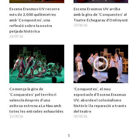
Escena Erasmus UV recorre
Escena Erasmus UV arriba
més de 2.000 quilòmetres
amb la gira de ‘Conquestes’ al
amb ‘Conquestes’, una
Teatre Echegaray d’Ontinyent
22/06/26
reflexió sobre la nostra
petjada històrica
22/07/26
Comença la gira de
‘Conquestes’, el nou
‘Conquestes’ pel territori
espectacle d’Escena Erasmus
valencià després d’una
UV, aborda el colonialisme
exitosa estrena a La Nau amb
històric i la reparació a través
totes les entrades exhaurides
del teatre
11/05/26
05/05/26
1