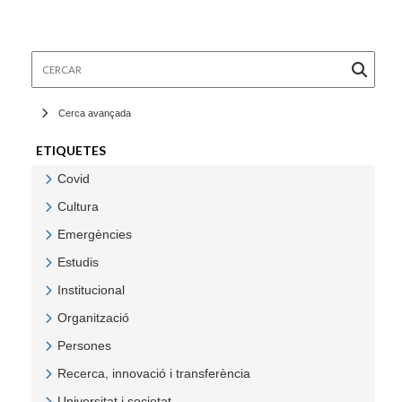
Cercar
Cerca avançada
ETIQUETES
Covid
Veure Covid
Cultura
Veure Cultura
Emergències
Veure Emergències
Estudis
Veure Estudis
Institucional
Veure Institucional
Organització
Veure Organització
Persones
Veure Persones
Recerca, innovació i transferència
Veure Recerca, innovació i transferència
Universitat i societat