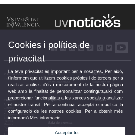
Cookies i política de
privacitat
La teva privacitat és important per a nosaltres. Per això,
Institucional
Estudis
Recerca
t'informem que utilitzem cookies pròpies i de tercers per a
Institucional
Estudis i formació
Recerca, innovació i
complementària
transferència
realitzar anàlisis d'ús i mesurament de la nostra pàgina
web amb la finalitat de personalitzar continguts,així com
proporcionar funcionalitats a les xarxes socials o analitzar
Cultura
Esports
Campus
el nostre trànsit. Per a continuar accepta o modifica la
Arts escèniques
Esports
Campus
Cinema
configuració de les nostres cookies. Per a obtenir més
Conferències i debats
Congressos i jornades
informació
Més informació
Exposicions
Lletres
Sala de premsa
Música
UVComunicació
Patrimoni
Notes de premsa
Premis i convocatòries
Acceptar tot
Agenda de govern
Altres activitats