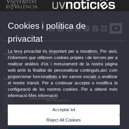
Cookies i política de
privacitat
La teva privacitat és important per a nosaltres. Per això,
Institucional
Estudis
Recerca
t'informem que utilitzem cookies pròpies i de tercers per a
Institucional
Estudis i formació
Recerca, innovació i
complementària
transferència
realitzar anàlisis d'ús i mesurament de la nostra pàgina
web amb la finalitat de personalitzar continguts,així com
proporcionar funcionalitats a les xarxes socials o analitzar
Cultura
Esports
Campus
el nostre trànsit. Per a continuar accepta o modifica la
Arts escèniques
Esports
Campus
Cinema
configuració de les nostres cookies. Per a obtenir més
Conferències i debats
Congressos i jornades
informació
Més informació
Exposicions
Lletres
Sala de premsa
Música
UVComunicació
Patrimoni
Notes de premsa
Premis i convocatòries
Acceptar tot
Agenda de govern
Altres activitats
Acords de govern
La UV en la premsa
Reject All Cookies
Informació corporativa