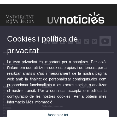
Cookies i política de
privacitat
La teva privacitat és important per a nosaltres. Per això,
Institucional
Estudis
Recerca
t'informem que utilitzem cookies pròpies i de tercers per a
Institucional
Estudis i formació
Recerca, innovació i
complementària
transferència
realitzar anàlisis d'ús i mesurament de la nostra pàgina
web amb la finalitat de personalitzar continguts,així com
proporcionar funcionalitats a les xarxes socials o analitzar
Cultura
Esports
Campus
el nostre trànsit. Per a continuar accepta o modifica la
Arts escèniques
Esports
Campus
Cinema
configuració de les nostres cookies. Per a obtenir més
Conferències i debats
Congressos i jornades
informació
Més informació
Exposicions
Lletres
Sala de premsa
Música
UVComunicació
Patrimoni
Notes de premsa
Premis i convocatòries
Acceptar tot
Agenda de govern
Altres activitats