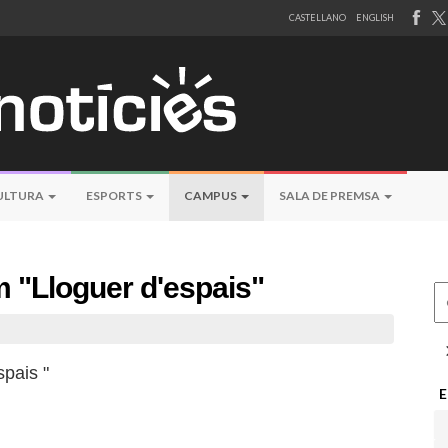
CASTELLANO
ENGLISH
ULTURA
ESPORTS
CAMPUS
SALA DE PREMSA
 "Lloguer d'espais"
Ce
spais "
E