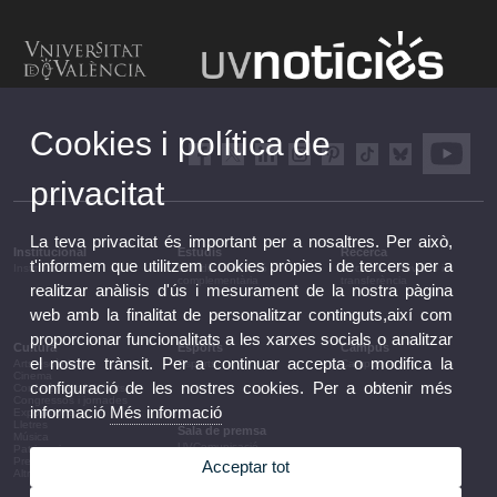
Cookies i política de
privacitat
La teva privacitat és important per a nosaltres. Per això,
Institucional
Estudis
Recerca
t'informem que utilitzem cookies pròpies i de tercers per a
Institucional
Estudis i formació
Recerca, innovació i
complementària
transferència
realitzar anàlisis d'ús i mesurament de la nostra pàgina
web amb la finalitat de personalitzar continguts,així com
proporcionar funcionalitats a les xarxes socials o analitzar
Cultura
Esports
Campus
el nostre trànsit. Per a continuar accepta o modifica la
Arts escèniques
Esports
Campus
Cinema
configuració de les nostres cookies. Per a obtenir més
Conferències i debats
Congressos i jornades
informació
Més informació
Exposicions
Lletres
Sala de premsa
Música
UVComunicació
Patrimoni
Notes de premsa
Premis i convocatòries
Acceptar tot
Agenda de govern
Altres activitats
Acords de govern
La UV en la premsa