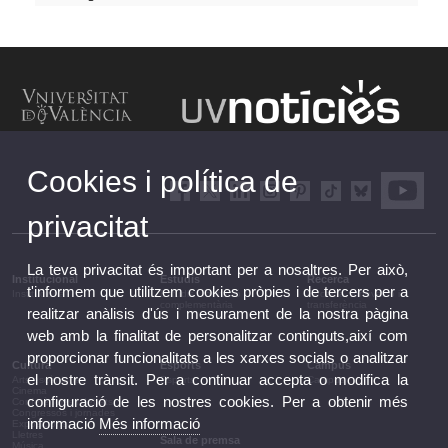
Cookies i política de
privacitat
La teva privacitat és important per a nosaltres. Per això,
Institucional
Estudis
Recerca
t'informem que utilitzem cookies pròpies i de tercers per a
Institucional
Estudis i formació
Recerca, innovació i
complementària
transferència
realitzar anàlisis d'ús i mesurament de la nostra pàgina
web amb la finalitat de personalitzar continguts,així com
proporcionar funcionalitats a les xarxes socials o analitzar
Cultura
Esports
Campus
el nostre trànsit. Per a continuar accepta o modifica la
Arts escèniques
Esports
Campus
Cinema
configuració de les nostres cookies. Per a obtenir més
Conferències i debats
Congressos i jornades
informació
Més informació
Exposicions
Lletres
Sala de premsa
Música