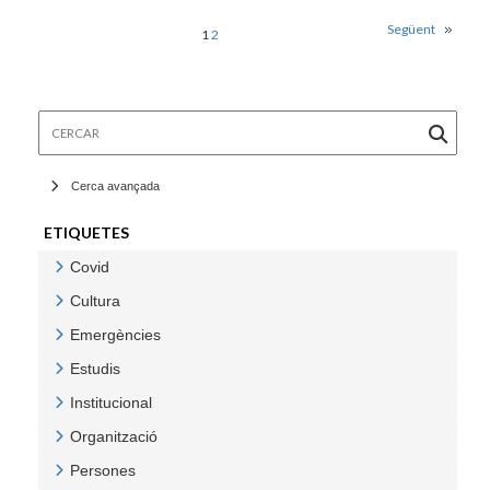
Següent
1
2
Cercar
Cerca avançada
ETIQUETES
Covid
Veure Covid
Cultura
Veure Cultura
Emergències
Veure Emergències
Estudis
Veure Estudis
Institucional
Veure Institucional
Organització
Veure Organització
Persones
Veure Persones