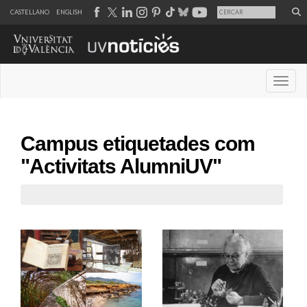
CASTELLANO
ENGLISH
Desple
Campus etiquetades com
"Activitats AlumniUV"