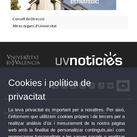
Consell de Direcció
Altres òrgans d'Universitat
Cookies i política de
privacitat
La teva privacitat és important per a nosaltres. Per això,
Institucional
Estudis
Recerca
t'informem que utilitzem cookies pròpies i de tercers per a
Institucional
Estudis i formació
Recerca, innovació i
complementària
transferència
realitzar anàlisis d'ús i mesurament de la nostra pàgina
web amb la finalitat de personalitzar continguts,així com
proporcionar funcionalitats a les xarxes socials o analitzar