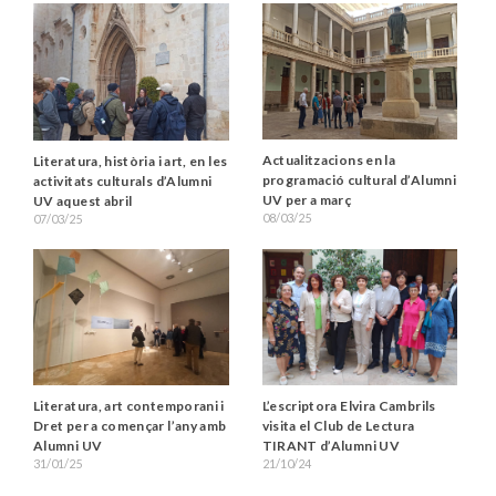
Actualitzacions en la
Literatura, història i art, en les
programació cultural d’Alumni
activitats culturals d’Alumni
UV per a març
UV aquest abril
08/03/25
07/03/25
Literatura, art contemporani i
L’escriptora Elvira Cambrils
Dret per a començar l’any amb
visita el Club de Lectura
Alumni UV
TIRANT d’Alumni UV
31/01/25
21/10/24