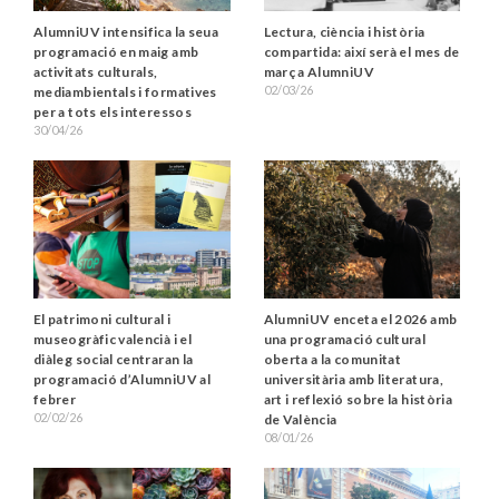
AlumniUV intensifica la seua
Lectura, ciència i història
programació en maig amb
compartida: així serà el mes de
activitats culturals,
març a AlumniUV
02/03/26
mediambientals i formatives
per a tots els interessos
30/04/26
El patrimoni cultural i
AlumniUV enceta el 2026 amb
museogràfic valencià i el
una programació cultural
diàleg social centraran la
oberta a la comunitat
programació d’AlumniUV al
universitària amb literatura,
febrer
art i reflexió sobre la història
02/02/26
de València
08/01/26