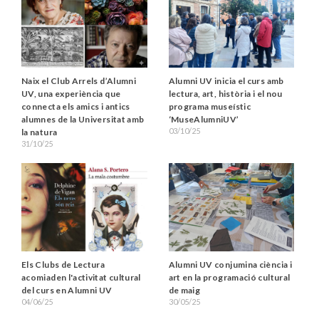
Naix el Club Arrels d’Alumni
Alumni UV inicia el curs amb
UV, una experiència que
lectura, art, història i el nou
connecta els amics i antics
programa museístic
alumnes de la Universitat amb
‘MuseAlumniUV’
03/10/25
la natura
31/10/25
Els Clubs de Lectura
Alumni UV conjumina ciència i
acomiaden l'activitat cultural
art en la programació cultural
del curs en Alumni UV
de maig
04/06/25
30/05/25