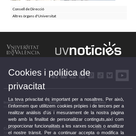
Consell de Direcció
Altres òrgans d'Universitat
Cookies i política de
privacitat
La teva privacitat és important per a nosaltres. Per això,
Institucional
Estudis
Recerca
t'informem que utilitzem cookies pròpies i de tercers per a
Institucional
Estudis i formació
Recerca, innovació i
complementària
transferència
realitzar anàlisis d'ús i mesurament de la nostra pàgina
web amb la finalitat de personalitzar continguts,així com
proporcionar funcionalitats a les xarxes socials o analitzar
Cultura
Esports
Campus
el nostre trànsit. Per a continuar accepta o modifica la
Arts escèniques
Esports
Campus