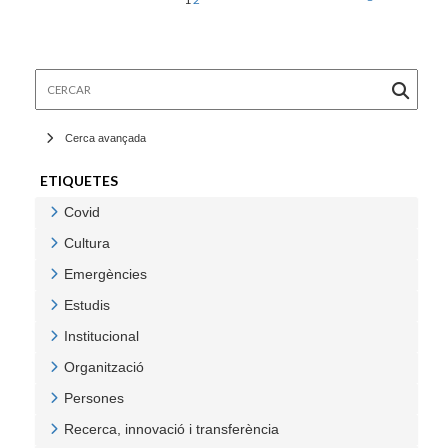
Cercar
Cerca avançada
ETIQUETES
Covid
Veure Covid
Cultura
Veure Cultura
Emergències
Veure Emergències
Estudis
Veure Estudis
Institucional
Veure Institucional
Organització
Veure Organització
Persones
Veure Persones
Recerca, innovació i transferència
Veure Recerca, innovació i transferència