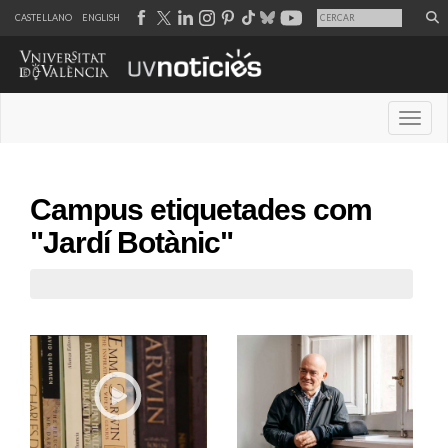
CASTELLANO
ENGLISH
Desple
Campus etiquetades com
"Jardí Botànic"