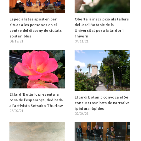
Oberta la inscripció als tallers
Especialistes aposten per
del Jardí Botànic de la
situar a les persones en el
Universitat per a la tardor i
centre del disseny de ciutats
l’hivern
sostenibles
04/11/21
01/12/21
El Jardí Botànic presenta la
El Jardí Botànic convoca el 5è
rosa de l’esperança, dedicada
concurs InsPirats de narrativa
a l’activista Setsuko Thurlow
i pintura ràpides
28/09/21
09/06/21