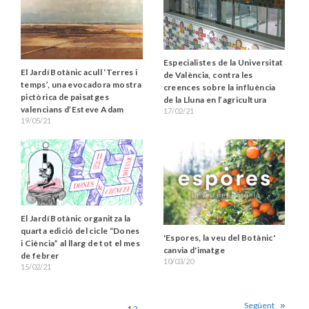
Especialistes de la Universitat
El Jardí Botànic acull ‘Terres i
de València, contra les
temps’, una evocadora mostra
creences sobre la influència
pictòrica de paisatges
de la Lluna en l’agricultura
valencians d’Esteve Adam
17/02/21
19/05/21
El Jardí Botànic organitza la
quarta edició del cicle “Dones
'Espores, la veu del Botànic'
i Ciència” al llarg de tot el mes
canvia d'imatge
de febrer
10/03/20
15/02/21
Següent
1
2