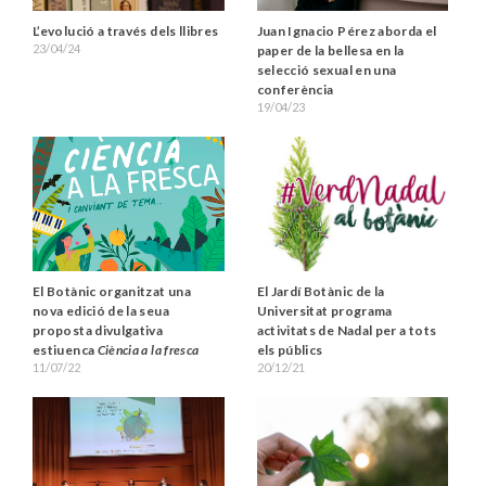
L’evolució a través dels llibres
Juan Ignacio Pérez aborda el
23/04/24
paper de la bellesa en la
selecció sexual en una
conferència
19/04/23
El Botànic organitzat una
El Jardí Botànic de la
nova edició de la seua
Universitat programa
proposta divulgativa
activitats de Nadal per a tots
estiuenca
Ciència a la fresca
els públics
11/07/22
20/12/21