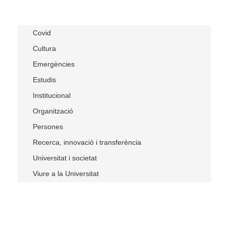
ETIQUETES
Veure Covid
Covid
Veure Cultura
Cultura
Veure Emergències
Emergències
Veure Estudis
Estudis
Veure Institucional
Institucional
Veure Organització
Organització
Veure Persones
Persones
Veure Recerca, innovació i transferència
Recerca, innovació i transferència
Veure Universitat i societat
Universitat i societat
Veure Viure a la Universitat
Viure a la Universitat