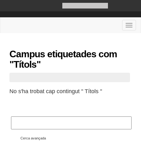
CASTELLANO
ENGLISH
Desple
Campus etiquetades com
"Títols"
No s'ha trobat cap contingut " Títols "
Cercar
Cerca avançada