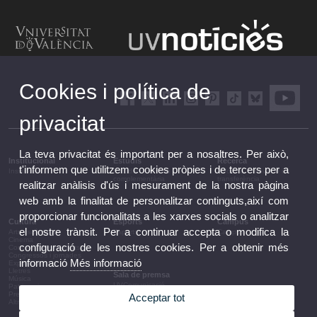
Cookies i política de
privacitat
La teva privacitat és important per a nosaltres. Per això,
Institucional
Estudis
Recerca
t'informem que utilitzem cookies pròpies i de tercers per a
Institucional
Estudis i formació
Recerca, innovació i
complementària
transferència
realitzar anàlisis d'ús i mesurament de la nostra pàgina
web amb la finalitat de personalitzar continguts,així com
proporcionar funcionalitats a les xarxes socials o analitzar
Cultura
Esports
Campus
el nostre trànsit. Per a continuar accepta o modifica la
Arts escèniques
Esports
Campus
Cinema
configuració de les nostres cookies. Per a obtenir més
Conferències i debats
Congressos i jornades
informació
Més informació
Exposicions
Lletres
Sala de premsa
Música
UVComunicació
Patrimoni
Notes de premsa
Premis i convocatòries
Acceptar tot
Agenda de govern
Altres activitats
Acords de govern
La UV en la premsa