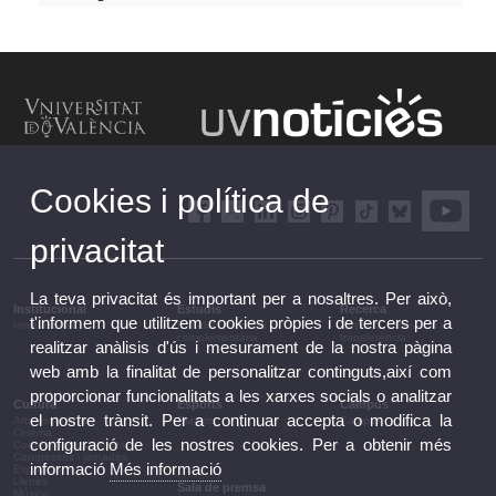
Cookies i política de
privacitat
La teva privacitat és important per a nosaltres. Per això,
Institucional
Estudis
Recerca
t'informem que utilitzem cookies pròpies i de tercers per a
Institucional
Estudis i formació
Recerca, innovació i
complementària
transferència
realitzar anàlisis d'ús i mesurament de la nostra pàgina
web amb la finalitat de personalitzar continguts,així com
proporcionar funcionalitats a les xarxes socials o analitzar
Cultura
Esports
Campus
el nostre trànsit. Per a continuar accepta o modifica la
Arts escèniques
Esports
Campus
Cinema
configuració de les nostres cookies. Per a obtenir més
Conferències i debats
Congressos i jornades
informació
Més informació
Exposicions
Lletres
Sala de premsa
Música