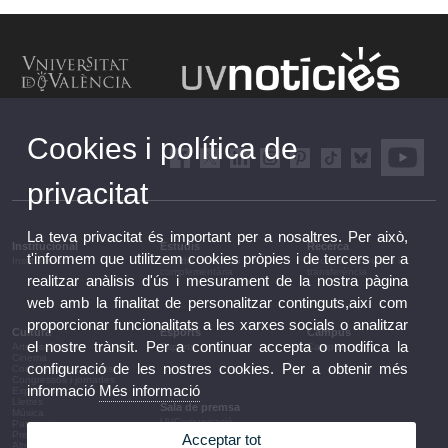
Cookies i política de
privacitat
La teva privacitat és important per a nosaltres. Per això,
Institucional
Estudis
Recerca
t'informem que utilitzem cookies pròpies i de tercers per a
Institucional
Estudis i formació
Recerca, innovació i
complementària
transferència
realitzar anàlisis d'ús i mesurament de la nostra pàgina
web amb la finalitat de personalitzar continguts,així com
proporcionar funcionalitats a les xarxes socials o analitzar
Cultura
Esports
Campus
el nostre trànsit. Per a continuar accepta o modifica la
Arts escèniques
Esports
Campus
Cinema
configuració de les nostres cookies. Per a obtenir més
Conferències i debats
Congressos i jornades
informació
Més informació
Exposicions
Lletres
Sala de premsa
Música
UVComunicació
Patrimoni
Notes de premsa
Premis i convocatòries
Acceptar tot
Agenda de govern
Altres activitats