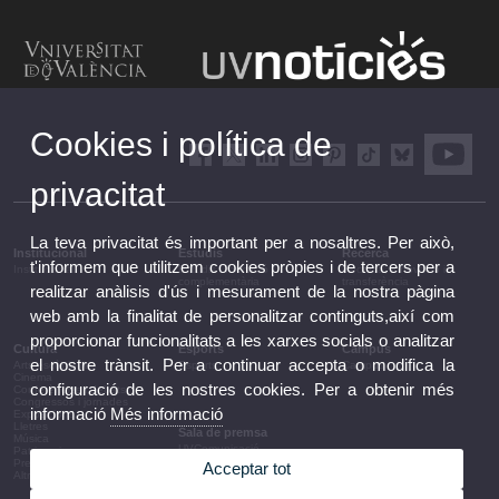
Cookies i política de
privacitat
La teva privacitat és important per a nosaltres. Per això,
Institucional
Estudis
Recerca
t'informem que utilitzem cookies pròpies i de tercers per a
Institucional
Estudis i formació
Recerca, innovació i
complementària
transferència
realitzar anàlisis d'ús i mesurament de la nostra pàgina
web amb la finalitat de personalitzar continguts,així com
proporcionar funcionalitats a les xarxes socials o analitzar
Cultura
Esports
Campus
el nostre trànsit. Per a continuar accepta o modifica la
Arts escèniques
Esports
Campus
Cinema
configuració de les nostres cookies. Per a obtenir més
Conferències i debats
Congressos i jornades
informació
Més informació
Exposicions
Lletres
Sala de premsa
Música
UVComunicació
Patrimoni
Notes de premsa
Premis i convocatòries
Acceptar tot
Agenda de govern
Altres activitats
Acords de govern
La UV en la premsa