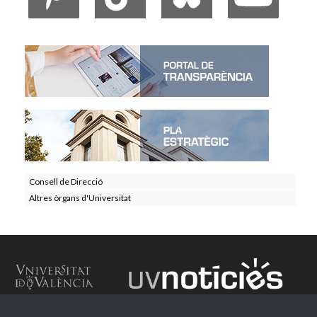
Consell de Direcció
Altres òrgans d'Universitat