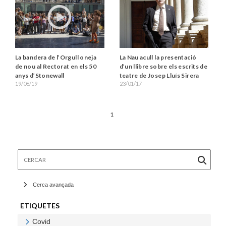
La Nau acull la presentació
La bandera de l’Orgull oneja
d’un llibre sobre els escrits de
de nou al Rectorat en els 50
teatre de Josep Lluís Sirera
anys d’Stonewall
23/01/17
19/06/19
1
Cercar
Cerca avançada
ETIQUETES
Covid