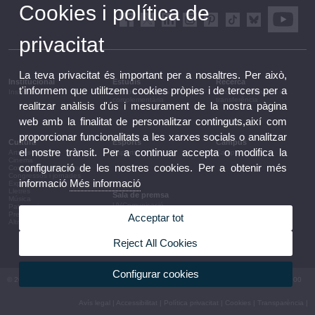
Cookies i política de
privacitat
La teva privacitat és important per a nosaltres. Per això,
Institucional
Estudis
Recerca
t'informem que utilitzem cookies pròpies i de tercers per a
Institucional
Estudis i formació
Recerca, innovació i
complementària
transferència
realitzar anàlisis d'ús i mesurament de la nostra pàgina
web amb la finalitat de personalitzar continguts,així com
proporcionar funcionalitats a les xarxes socials o analitzar
Cultura
Esports
Campus
el nostre trànsit. Per a continuar accepta o modifica la
Arts escèniques
Esports
Campus
Cinema
configuració de les nostres cookies. Per a obtenir més
Conferències i debats
Congressos i jornades
informació
Més informació
Exposicions
Lletres
Sala de premsa
Música
UVComunicació
Patrimoni
Notes de premsa
Premis i convocatòries
Acceptar tot
Agenda de govern
Altres activitats
Acords de govern
La UV en la premsa
Reject All Cookies
Informació corporativa
Configurar cookies
© 2026 UV. - Av. Blasco Ibáñez, 13. 46010 València. Espanya. Tel UV: (+34) 963 86 41 00
Avís legal
|
Accessibilitat
|
Política privacitat
|
Cookies
|
Transparència
|