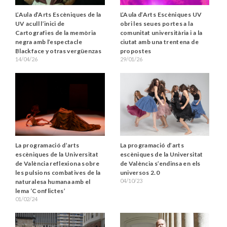
L’Aula d’Arts Escèniques de la
L’Aula d’Arts Escèniques UV
UV acull l’inici de
obri les seues portes a la
Cartografies de la memòria
comunitat universitària i a la
negra amb l’espectacle
ciutat amb una trentena de
Blackface y otras vergüenzas
propostes
14/04/26
29/01/26
La programació d’arts
La programació d’arts
escèniques de la Universitat
escèniques de la Universitat
de València reflexiona sobre
de València s’endinsa en els
les pulsions combatives de la
universos 2.0
04/10/23
naturalesa humana amb el
lema ‘Conflictes’
01/02/24