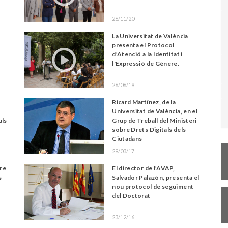
26/11/20
La Universitat de València
presenta el Protocol
d’Atenció a la Identitat i
l'Expressió de Gènere.
26/06/19
Ricard Martínez, de la
Universitat de València, en el
uls
Grup de Treball del Ministeri
sobre Drets Digitals dels
Ciutadans
29/03/17
bre
El director de l’AVAP,
s
Salvador Palazón, presenta el
nou protocol de seguiment
del Doctorat
23/12/16