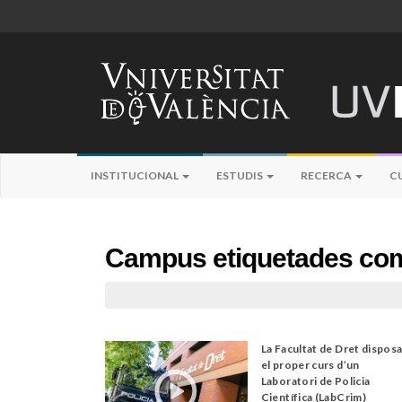
INSTITUCIONAL
ESTUDIS
RECERCA
C
Campus etiquetades com
La Facultat de Dret dispos
el proper curs d’un
Laboratori de Policia
Científica (LabCrim)