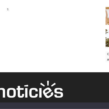
1
C
A