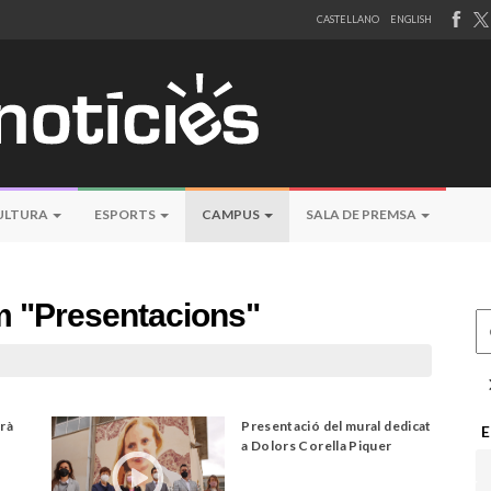
CASTELLANO
ENGLISH
ULTURA
ESPORTS
CAMPUS
SALA DE PREMSA
 "Presentacions"
Ce
arà
Presentació del mural dedicat
E
a Dolors Corella Piquer