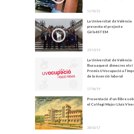
11/05/21
La Universitat de València
presenta el projecte
Girls4STEM
23/10/19
La Universitat de València
lliura aquest dimecres els I
Premis UVocupació a l’imp
de la inserció laboral
17/06/19
Presentació d'un llibre so
el Col·legi Major Lluís Vive
28/02/17