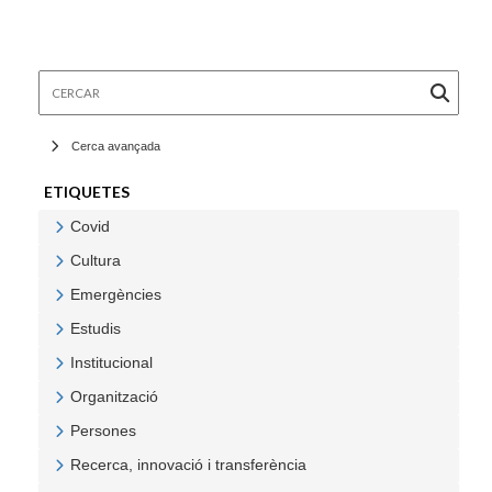
Cercar
Cerca avançada
ETIQUETES
Covid
Veure Covid
Cultura
Veure Cultura
Emergències
Veure Emergències
Estudis
Veure Estudis
Institucional
Veure Institucional
Organització
Veure Organització
Persones
Veure Persones
Recerca, innovació i transferència
Veure Recerca, innovació i transferència