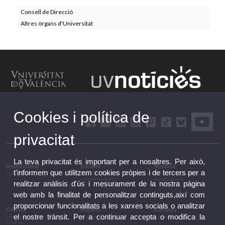
Consell de Direcció
Altres òrgans d'Universitat
Cookies i política de
privacitat
La teva privacitat és important per a nosaltres. Per això,
Institucional
Estudis
Recerca
t'informem que utilitzem cookies pròpies i de tercers per a
Institucional
Estudis i formació
Recerca, innovació i
complementària
transferència
realitzar anàlisis d'ús i mesurament de la nostra pàgina
web amb la finalitat de personalitzar continguts,així com
proporcionar funcionalitats a les xarxes socials o analitzar
Cultura
Esports
Campus
el nostre trànsit. Per a continuar accepta o modifica la
Arts escèniques
Esports
Campus
Cinema