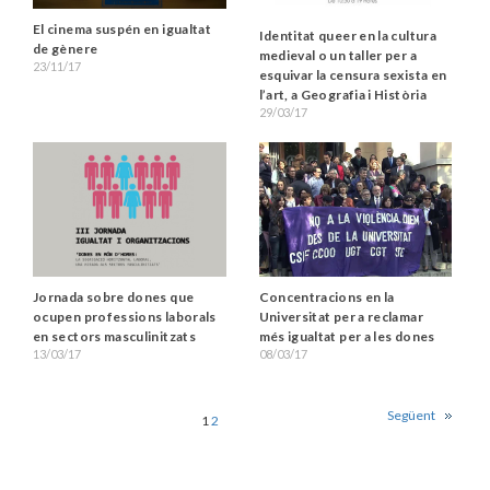
El cinema suspén en igualtat
Identitat queer en la cultura
de gènere
medieval o un taller per a
23/11/17
esquivar la censura sexista en
l’art, a Geografia i Història
29/03/17
Jornada sobre dones que
Concentracions en la
ocupen professions laborals
Universitat per a reclamar
en sectors masculinitzats
més igualtat per a les dones
13/03/17
08/03/17
Següent
1
2