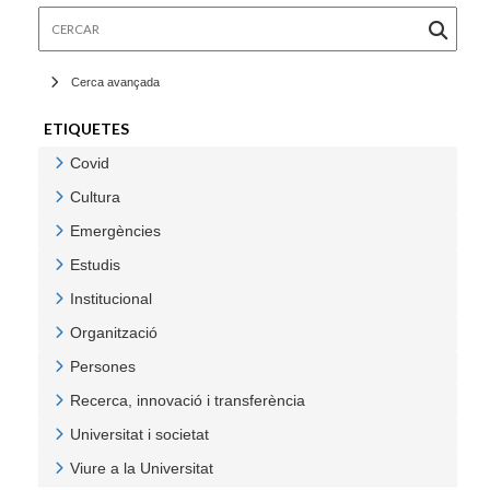
Cercar
Cerca avançada
ETIQUETES
Covid
Veure Covid
Cultura
Veure Cultura
Emergències
Veure Emergències
Estudis
Veure Estudis
Institucional
Veure Institucional
Organització
Veure Organització
Persones
Veure Persones
Recerca, innovació i transferència
Veure Recerca, innovació i transferència
Universitat i societat
Veure Universitat i societat
Viure a la Universitat
Veure Viure a la Universitat