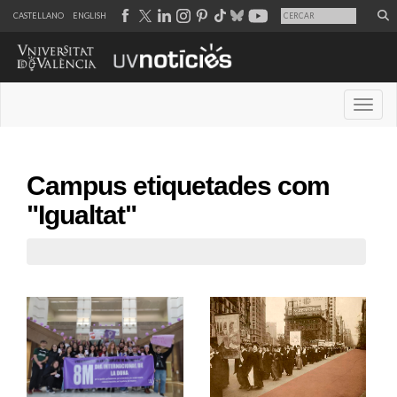
CASTELLANO
ENGLISH
Desple
Campus etiquetades com
"Igualtat"