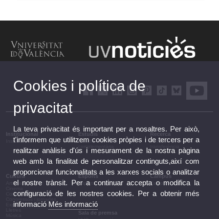
Cookies i política de
privacitat
La teva privacitat és important per a nosaltres. Per això,
Institucional
Estudis
Recerca
t'informem que utilitzem cookies pròpies i de tercers per a
Institucional
Estudis i formació
Recerca, innovació i
complementària
transferència
realitzar anàlisis d'ús i mesurament de la nostra pàgina
web amb la finalitat de personalitzar continguts,així com
proporcionar funcionalitats a les xarxes socials o analitzar
Cultura
Esports
Campus
el nostre trànsit. Per a continuar accepta o modifica la
Arts escèniques
Esports
Campus
Cinema
configuració de les nostres cookies. Per a obtenir més
Conferències i debats
Congressos i jornades
informació
Més informació
Exposicions
Lletres
Sala de premsa
Música