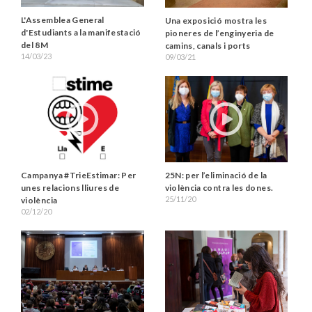
L'Assemblea General
Una exposició mostra les
d'Estudiants a la manifestació
pioneres de l’enginyeria de
del 8M
camins, canals i ports
14/03/23
09/03/21
Campanya #TrieEstimar: Per
25N: per l’eliminació de la
unes relacions lliures de
violència contra les dones.
25/11/20
violència
02/12/20