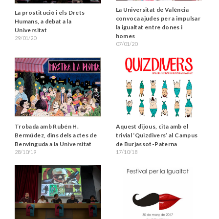
La Universitat de València
La prostitució i els Drets
convoca ajudes per a impulsar
Humans, a debat a la
la igualtat entre dones i
Universitat
homes
29/01/20
07/01/20
Trobada amb Rubén H.
Aquest dijous, cita amb el
Bermúdez, dins dels actes de
trivial ‘Quizdivers’ al Campus
Benvinguda a la Universitat
de Burjassot-Paterna
28/10/19
17/10/18