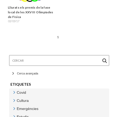
Lliurats els premis de la fase
local de les XXVIII Olimpíades
de Física
02/03/17
1
Cercar
Cerca avançada
ETIQUETES
Covid
Veure Covid
Cultura
Veure Cultura
Emergències
Veure Emergències
Estudis