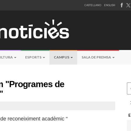
CASTELLANO
ENGLISH
ULTURA
ESPORTS
CAMPUS
SALA DE PREMSA
m "Programes de
Ce
"
E
 de reconeiximent acadèmic "