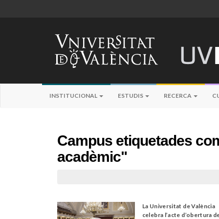
INSTITUCIONAL
ESTUDIS
RECERCA
C
Campus etiquetades com
acadèmic"
La Universitat de València
celebra l’acte d’obertura d