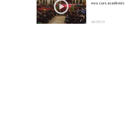
nou curs acadèmic
06/09/19