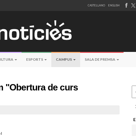
CASTELLANO
ENGLISH
ULTURA
ESPORTS
CAMPUS
SALA DE PREMSA
 "Obertura de curs
Ce
E
el