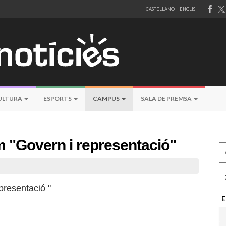
CASTELLANO
ENGLISH
ULTURA
ESPORTS
CAMPUS
SALA DE PREMSA
 "Govern i representació"
Ce
presentació "
E