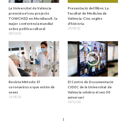
La Universitat de València
Presentació del llibre: La
presenta el seu projecte
Facultat de Medicina de
TOWCHED en Mondiacult, la
València. Cinc segles
major conferència mundial
d’història.
25/02/22
sobre política cultural
03/10/25
Revista Mètode: El
El Centre de Documentació
coronavirus sí que entén de
CIDEC de la Universitat de
sexes
València celebra el seu 30
11/01/21
aniversari
19/11/20
1