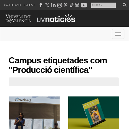
CASTELLANO
ENGLISH
Desple
Campus etiquetades com
"Producció científica"