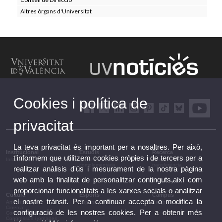
Altres òrgans d'Universitat
Cookies i política de
privacitat
La teva privacitat és important per a nosaltres. Per això,
Institucional
Estudis
Recerca
t'informem que utilitzem cookies pròpies i de tercers per a
Institucional
Estudis i formació
Recerca, innovació i
complementària
transferència
realitzar anàlisis d'ús i mesurament de la nostra pàgina
web amb la finalitat de personalitzar continguts,així com
proporcionar funcionalitats a les xarxes socials o analitzar
Cultura
Esports
Campus
el nostre trànsit. Per a continuar accepta o modifica la
Arts escèniques
Esports
Campus
Cinema
configuració de les nostres cookies. Per a obtenir més
Conferències i debats
Congressos i jornades