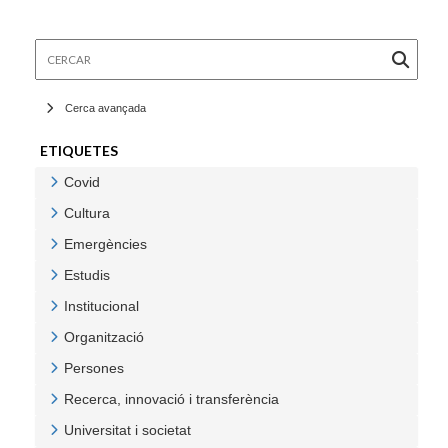
Cercar
Cerca avançada
ETIQUETES
Covid
Veure Covid
Cultura
Veure Cultura
Emergències
Veure Emergències
Estudis
Veure Estudis
Institucional
Veure Institucional
Organització
Veure Organització
Persones
Veure Persones
Recerca, innovació i transferència
Veure Recerca, innovació i transferència
Universitat i societat
Veure Universitat i societat