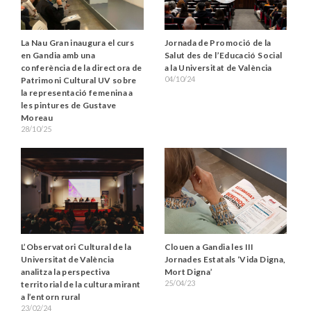
La Nau Gran inaugura el curs
Jornada de Promoció de la
en Gandia amb una
Salut des de l’Educació Social
conferència de la directora de
a la Universitat de València
04/10/24
Patrimoni Cultural UV sobre
la representació femenina a
les pintures de Gustave
Moreau
28/10/25
Clouen a Gandia les III
L’Observatori Cultural de la
Jornades Estatals ‘Vida Digna,
Universitat de València
Mort Digna’
analitza la perspectiva
25/04/23
territorial de la cultura mirant
a l’entorn rural
23/02/24