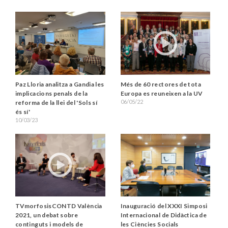
Paz Lloria analitza a Gandia les
Més de 60 rectores de tota
implicacions penals de la
Europa es reuneixen a la UV
06/05/22
reforma de la llei del 'Sols sí
és sí'
10/03/23
TVmorfosisCONTD València
Inauguració del XXXI Simposi
2021, un debat sobre
Internacional de Didàctica de
continguts i models de
les Ciències Socials