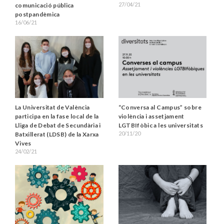
27/04/21
comunicació pública
postpandèmica
16/06/21
“Conversa al Campus” sobre
La Universitat de València
violència i assetjament
participa en la fase local de la
LGTBIfòbic a les universitats
Lliga de Debat de Secundària i
20/11/20
Batxillerat (LDSB) de la Xarxa
Vives
24/02/21