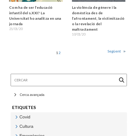
Com ha de ser l’educació
La violència de gènere i la
infantil del s.XXI? La
domèstica des de
Universitat ho analitza en una
l’afrontament, la victimització
jornada
o la revelació del
21/01/20
maltractament
10/01/20
Següent
1
2
Cercar
Cerca avançada
ETIQUETES
Covid
Veure Covid
Cultura
Veure Cultura
Emergències