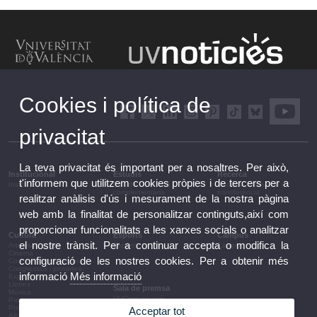
Cookies i política de
privacitat
La teva privacitat és important per a nosaltres. Per això,
Institucional
Estudis
Recerca
t'informem que utilitzem cookies pròpies i de tercers per a
Institucional
Estudis i formació
Recerca, innovació i
complementària
transferència
realitzar anàlisis d'ús i mesurament de la nostra pàgina
web amb la finalitat de personalitzar continguts,així com
proporcionar funcionalitats a les xarxes socials o analitzar
Cultura
Esports
Campus
el nostre trànsit. Per a continuar accepta o modifica la
Arts escèniques
Esports
Campus
Cinema
configuració de les nostres cookies. Per a obtenir més
Conferències i debats
Congressos i jornades
informació
Més informació
Exposicions
Lletres
Sala de premsa
Música
UVComunicació
Patrimoni
Notes de premsa
Premis i convocatòries
Acceptar tot
Agenda de govern
Altres activitats