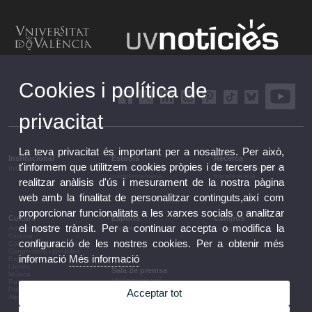
Cookies i política de
privacitat
La teva privacitat és important per a nosaltres. Per això,
Institucional
Estudis
Recerca
t'informem que utilitzem cookies pròpies i de tercers per a
Institucional
Estudis i formació
Recerca, innovació i
complementària
transferència
realitzar anàlisis d'ús i mesurament de la nostra pàgina
web amb la finalitat de personalitzar continguts,així com
proporcionar funcionalitats a les xarxes socials o analitzar
Cultura
Esports
Campus
el nostre trànsit. Per a continuar accepta o modifica la
Arts escèniques
Esports
Campus
Cinema
configuració de les nostres cookies. Per a obtenir més
Conferències i debats
Congressos i jornades
informació
Més informació
Exposicions
Lletres
Sala de premsa
Música
UVComunicació
Patrimoni
Notes de premsa
Premis i convocatòries
Acceptar tot
Agenda de govern
Altres activitats
Acords de govern
La UV en la premsa