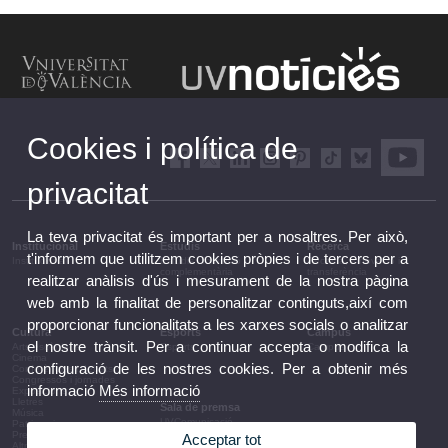
Cookies i política de
privacitat
La teva privacitat és important per a nosaltres. Per això,
Institucional
Estudis
Recerca
t'informem que utilitzem cookies pròpies i de tercers per a
Institucional
Estudis i formació
Recerca, innovació i
complementària
transferència
realitzar anàlisis d'ús i mesurament de la nostra pàgina
web amb la finalitat de personalitzar continguts,així com
proporcionar funcionalitats a les xarxes socials o analitzar
Cultura
Esports
Campus
el nostre trànsit. Per a continuar accepta o modifica la
Arts escèniques
Esports
Campus
Cinema
configuració de les nostres cookies. Per a obtenir més
Conferències i debats
Congressos i jornades
informació
Més informació
Exposicions
Lletres
Sala de premsa
Música
UVComunicació
Patrimoni
Notes de premsa
Premis i convocatòries
Acceptar tot
Agenda de govern
Altres activitats