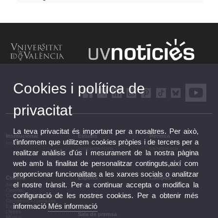
Cookies i política de
privacitat
La teva privacitat és important per a nosaltres. Per això,
Institucional
Estudis
Recerca
t'informem que utilitzem cookies pròpies i de tercers per a
Institucional
Estudis i formació
Recerca, innovació i
complementària
transferència
realitzar anàlisis d'ús i mesurament de la nostra pàgina
web amb la finalitat de personalitzar continguts,així com
proporcionar funcionalitats a les xarxes socials o analitzar
Cultura
Esports
Campus
el nostre trànsit. Per a continuar accepta o modifica la
Arts escèniques
Esports
Campus
Cinema
configuració de les nostres cookies. Per a obtenir més
Conferències i debats
Congressos i jornades
informació
Més informació
Exposicions
Lletres
Sala de premsa
Música