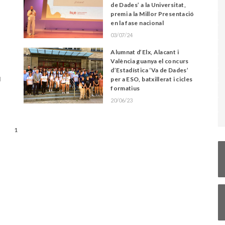
de Dades’ a la Universitat,
premi a la Millor Presentació
en la fase nacional
03/07/24
Alumnat d’Elx, Alacant i
València guanya el concurs
d’Estadística ‘Va de Dades’
l
per a ESO, batxillerat i cicles
formatius
20/06/23
1