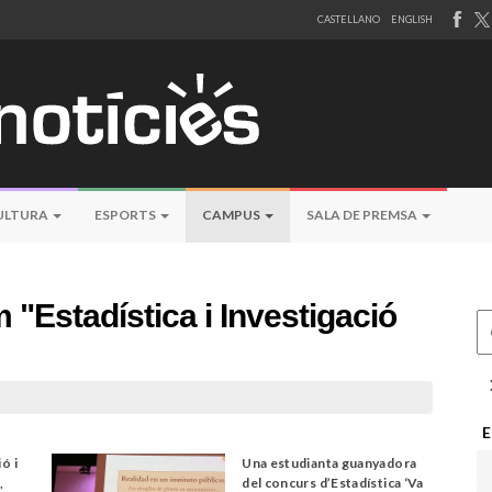
CASTELLANO
ENGLISH
ULTURA
ESPORTS
CAMPUS
SALA DE PREMSA
"Estadística i Investigació
Ce
E
ó i
Una estudianta guanyadora
,
del concurs d’Estadística ‘Va