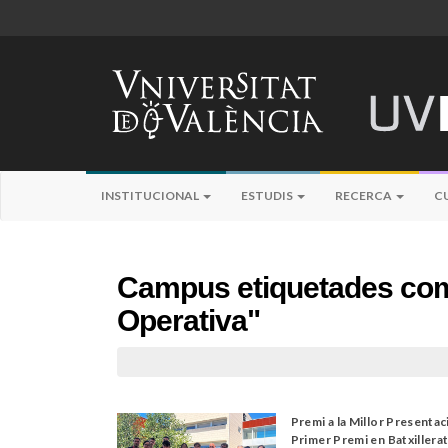
INSTITUCIONAL
ESTUDIS
RECERCA
C
Campus etiquetades com 
Operativa"
Premi a la Millor Presentaci
Primer Premi en Batxillerat